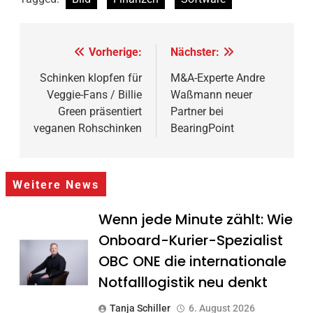
Beitragsnavigation
Vorherige:
Nächster:
Schinken klopfen für
M&A-Experte Andre
Veggie-Fans / Billie
Waßmann neuer
Green präsentiert
Partner bei
veganen Rohschinken
BearingPoint
Weitere News
Wenn jede Minute zählt: Wie
Onboard-Kurier-Spezialist
OBC ONE die internationale
Notfalllogistik neu denkt
Tanja Schiller
6. August 2026