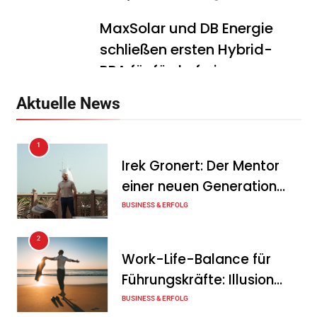
MaxSolar und DB Energie
schließen ersten Hybrid-
PPA für förderfreie
Anlagenkombination
Aktuelle News
Tanja Schiller
6. August 2026
1
KSB mit starkem
Irek Gronert: Der Mentor
Geschäftsverlauf im
einer neuen Generation
zweiten Quartal
von Unternehmern
BUSINESS & ERFOLG
Tanja Schiller
6. August 2026
2
Intersolar-Trend 2026:
Work-Life-Balance für
Warum Batteriespeicher
Führungskräfte: Illusion
zum wichtigsten Baustein
oder echte Chance?
BUSINESS & ERFOLG
der Energiewende werden