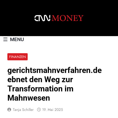
Skip
to
content
CNNMONEY.CH
MENU
FINANZEN
gerichtsmahnverfahren.de
ebnet den Weg zur
Transformation im
Mahnwesen
Tanja Schiller
19. Mai 2025