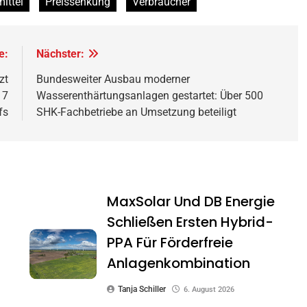
ittel
Preissenkung
Verbraucher
e:
Nächster:
zt
Bundesweiter Ausbau moderner
17
Wasserenthärtungsanlagen gestartet: Über 500
fs
SHK-Fachbetriebe an Umsetzung beteiligt
MaxSolar Und DB Energie
Schließen Ersten Hybrid-
PPA Für Förderfreie
Anlagenkombination
Tanja Schiller
6. August 2026