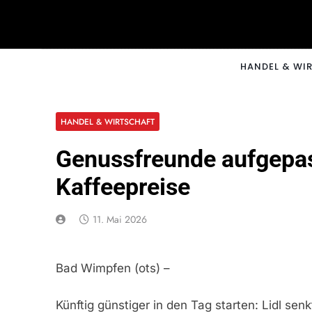
Skip
to
content
CNNM
HANDEL & WI
HANDEL & WIRTSCHAFT
Genussfreunde aufgepass
Kaffeepreise
11. Mai 2026
Bad Wimpfen (ots) –
Künftig günstiger in den Tag starten: Lidl sen