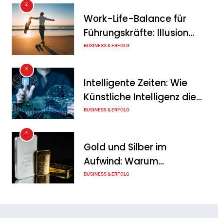
2
Ohne Daten keine
Work-Life-Balance für
Verteidigungsfähigkeit:
Führungskräfte: Illusion
Deutsche
oder echte Chance?
BUSINESS & ERFOLG
Rüstungsindustrie investiert
3
zunächst in ihr digitales
Intelligente Zeiten: Wie
Fundament
Künstliche Intelligenz die
Tanja Schiller
6. August 2026
Geschäftswelt verändert
BUSINESS & ERFOLG
4
Gold und Silber im
Aufwind: Warum
Edelmetalle als sicherer
BUSINESS & ERFOLG
Hafen zurück sind
5
Erfolgreich verhandeln: