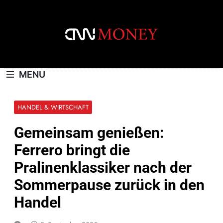
Skip
to
content
CNNMONEY.CH
MENU
HANDEL & WIRTSCHAFT
Gemeinsam genießen:
Ferrero bringt die
Pralinenklassiker nach der
Sommerpause zurück in den
Handel