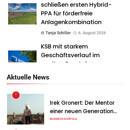
schließen ersten Hybrid-
PPA für förderfreie
Anlagenkombination
Tanja Schiller
6. August 2026
KSB mit starkem
Geschäftsverlauf im
zweiten Quartal
Tanja Schiller
6. August 2026
Aktuelle News
Intersolar-Trend 2026:
1
Warum Batteriespeicher
Irek Gronert: Der Mentor
zum wichtigsten Baustein
einer neuen Generation
der Energiewende werden
von Unternehmern
BUSINESS & ERFOLG
Tanja Schiller
6. August 2026