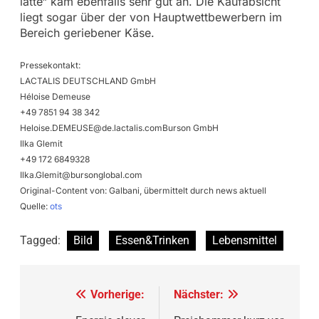
latte“ kam ebenfalls sehr gut an. Die Kaufabsicht
liegt sogar über der von Hauptwettbewerbern im
Bereich geriebener Käse.
Pressekontakt:
LACTALIS DEUTSCHLAND GmbH
Héloise Demeuse
+49 7851 94 38 342
Heloise.DEMEUSE@de.lactalis.comBurson
GmbH
Ilka Glemit
+49 172 6849328
Ilka.Glemit@bursonglobal.com
Original-Content von: Galbani, übermittelt durch news aktuell
Quelle:
ots
Tagged:
Bild
Essen&Trinken
Lebensmittel
Beitragsnavigation
Vorherige:
Nächster: