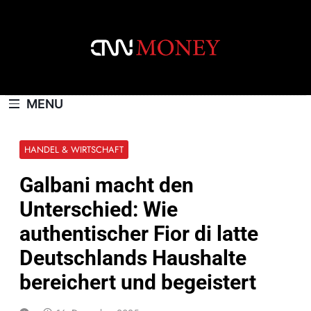
Skip
to
content
CNNMONEY.CH
MENU
HANDEL & WIRTSCHAFT
Galbani macht den
Unterschied: Wie
authentischer Fior di latte
Deutschlands Haushalte
bereichert und begeistert