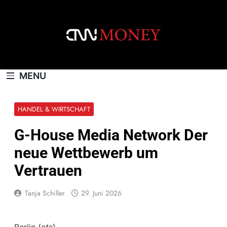
Skip
to
content
CNNMONEY.CH
MENU
HANDEL & WIRTSCHAFT
G-House Media Network Der
neue Wettbewerb um
Vertrauen
Tanja Schiller
29. Juni 2026
Berlin (ots) –