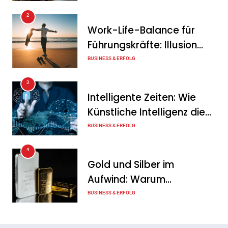
Steuerberater ein
2
Work-Life-Balance für
Tanja Schiller
10. August 2026
Führungskräfte: Illusion
Herausragende
oder echte Chance?
BUSINESS & ERFOLG
Finanzbildung 2026: Diese
3
Banken überzeugen im Test
Intelligente Zeiten: Wie
Tanja Schiller
10. August 2026
Künstliche Intelligenz die
Geschäftswelt verändert
BUSINESS & ERFOLG
4
Gold und Silber im
Aufwind: Warum
Edelmetalle als sicherer
BUSINESS & ERFOLG
Hafen zurück sind
5