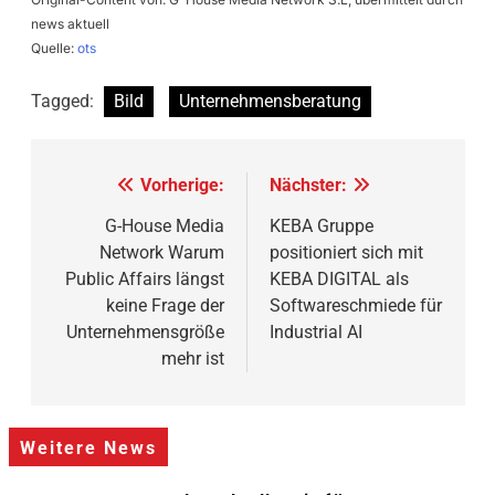
news aktuell
Quelle:
ots
Tagged:
Bild
Unternehmensberatung
Beitragsnavigation
Vorherige:
Nächster:
G-House Media
KEBA Gruppe
Network Warum
positioniert sich mit
Public Affairs längst
KEBA DIGITAL als
keine Frage der
Softwareschmiede für
Unternehmensgröße
Industrial AI
mehr ist
Weitere News