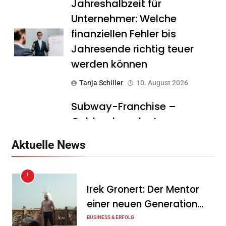
Jahreshalbzeit für
Unternehmer: Welche
finanziellen Fehler bis
Jahresende richtig teuer
werden können
Tanja Schiller
10. August 2026
Subway-Franchise –
Goldgrube oder teurer
Traum? Was Gründer vor
Aktuelle News
dem Einstieg wissen sollten
Tanja Schiller
10. August 2026
1
Irek Gronert: Der Mentor
DeutschlandGPT führt
einer neuen Generation
§203-konformen Modus für
von Unternehmern
BUSINESS & ERFOLG
Ärzte, Anwälte und