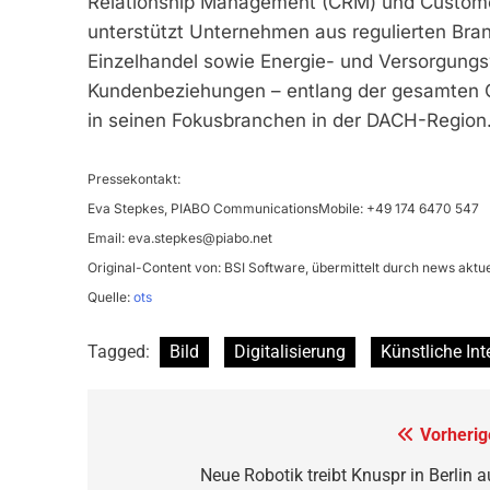
Relationship Management (CRM) und Customer
unterstützt Unternehmen aus regulierten Bra
Einzelhandel sowie Energie- und Versorgungswi
Kundenbeziehungen – entlang der gesamten C
in seinen Fokusbranchen in der DACH-Region
Pressekontakt:
Eva Stepkes, PIABO CommunicationsMobile: +49 174 6470 547
Email:
eva.stepkes@piabo.net
Original-Content von: BSI Software, übermittelt durch news aktue
Quelle:
ots
Tagged:
Bild
Digitalisierung
Künstliche Int
Beitragsnavigation
Vorherig
Neue Robotik treibt Knuspr in Berlin a