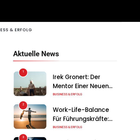
ESS & ERFOLG
Aktuelle News
1
Irek Gronert: Der
Mentor Einer Neuen
Generation Von
BUSINESS & ERFOLG
Unternehmern
2
Work-Life-Balance
Für Führungskräfte:
Illusion Oder Echte
BUSINESS & ERFOLG
Chance?
3