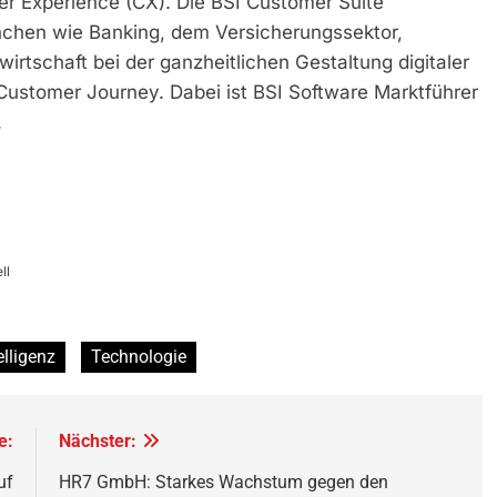
 Experience (CX). Die BSI Customer Suite
nchen wie Banking, dem Versicherungssektor,
rtschaft bei der ganzheitlichen Gestaltung digitaler
ustomer Journey. Dabei ist BSI Software Marktführer
.
ll
elligenz
Technologie
e:
Nächster:
uf
HR7 GmbH: Starkes Wachstum gegen den