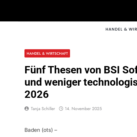
Skip
to
content
CNNM
HANDEL & WI
HANDEL & WIRTSCHAFT
Fünf Thesen von BSI So
und weniger technologi
2026
Tanja Schiller
14. November 2025
Baden (ots) –