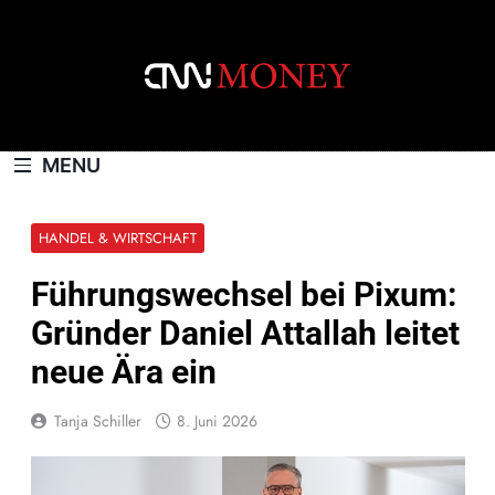
Skip
to
content
CNNMONEY.CH
MENU
HANDEL & WIRTSCHAFT
Führungswechsel bei Pixum:
Gründer Daniel Attallah leitet
neue Ära ein
Tanja Schiller
8. Juni 2026