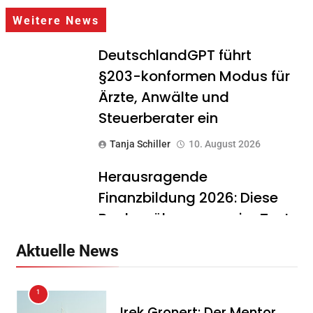
Weitere News
DeutschlandGPT führt
§203-konformen Modus für
Ärzte, Anwälte und
Steuerberater ein
Tanja Schiller
10. August 2026
Herausragende
Finanzbildung 2026: Diese
Banken überzeugen im Test
Tanja Schiller
10. August 2026
Aktuelle News
Dachser schließt
1
strategische Partnerschaft
Irek Gronert: Der Mentor