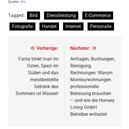
Quelle:
ots
Tagged:
Bild
Dienstleistung
E-Commerce
Fotografie
Handel
Internet
Personalie
Beitragsnavigation
Vorherige:
Nächster:
Fanta trinkt man im
Anfragen, Buchungen,
Osten, Spezi im
Reinigung,
Süden und das
Rechnungen: Warum
meistbestellte
Monteurwohnungen
Getränk des
professionelle
Sommers ist Wasser!
Betreuung brauchen
– und wie die Homery
Living GmbH
Betreiber entlastet