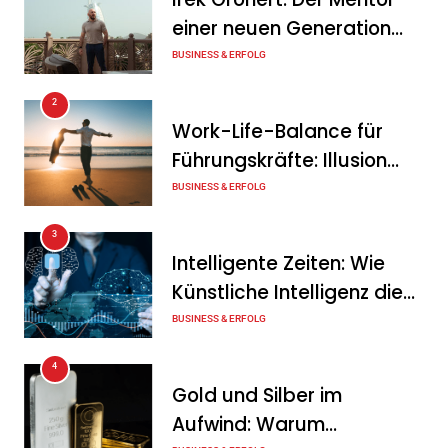
mit Synergie Canada
einer neuen Generation
Tanja Schiller
7. August 2026
von Unternehmern
BUSINESS & ERFOLG
PVMarktplatz.de: Warum
2
sich der Verkauf über einen
Work-Life-Balance für
spezialisierten Anbieter
Führungskräfte: Illusion
lohnt
oder echte Chance?
BUSINESS & ERFOLG
Tanja Schiller
7. August 2026
3
Intelligente Zeiten: Wie
Künstliche Intelligenz die
Geschäftswelt verändert
BUSINESS & ERFOLG
4
Gold und Silber im
Aufwind: Warum