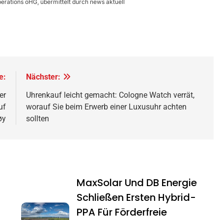
ations oHG, übermittelt durch news aktuell
e:
Nächster:
er
Uhrenkauf leicht gemacht: Cologne Watch verrät,
uf
worauf Sie beim Erwerb einer Luxusuhr achten
øy
sollten
MaxSolar Und DB Energie
Schließen Ersten Hybrid-
PPA Für Förderfreie