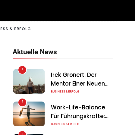
ESS & ERFOLG
Aktuelle News
1
Irek Gronert: Der
Mentor Einer Neuen
Generation Von
BUSINESS & ERFOLG
Unternehmern
2
Work-Life-Balance
Für Führungskräfte:
Illusion Oder Echte
BUSINESS & ERFOLG
Chance?
3