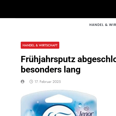
Skip
to
content
CNNM
HANDEL & WI
HANDEL & WIRTSCHAFT
Frühjahrsputz abgeschlo
besonders lang
17. Februar 2025