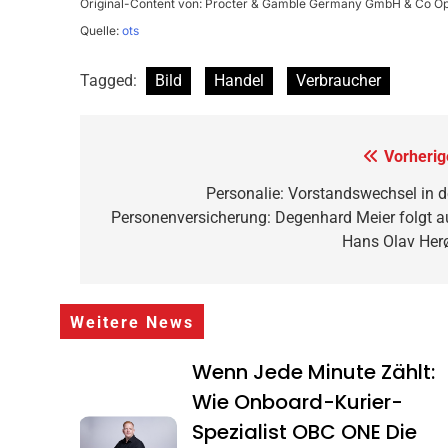
Original-Content von: Procter & Gamble Germany GmbH & Co Oper
Quelle:
ots
Tagged:
Bild
Handel
Verbraucher
Beitragsnavigation
Vorherig
Personalie: Vorstandswechsel in d
Personenversicherung: Degenhard Meier folgt a
Hans Olav Her
Weitere News
Wenn Jede Minute Zählt:
Wie Onboard-Kurier-
Spezialist OBC ONE Die