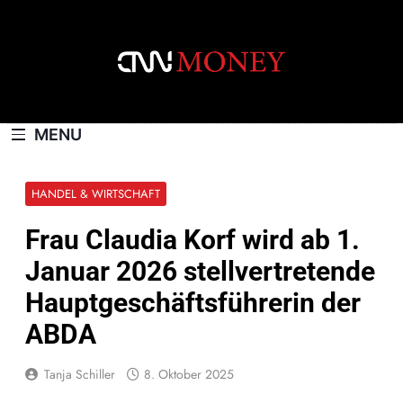
Skip
to
content
CNNMONEY.CH
MENU
HANDEL & WIRTSCHAFT
Frau Claudia Korf wird ab 1.
Januar 2026 stellvertretende
Hauptgeschäftsführerin der
ABDA
Tanja Schiller
8. Oktober 2025