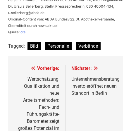
Dr. Ursula Sellerberg, Stellv. Pressesprecherin, 030 40004-134,
u.sellerberg@abda.de
Original-Content von: ABDA Bundesvgg. Dt. Apothekerverbände,
übermittelt durch news aktuell
Quelle:
ots
Tagged:
Bild
Personalie
Verbände
Beitragsnavigation
Vorherige:
Nächster:
Wertschätzung,
Unternehmensberatung
Qualifikation und
Inverto eröffnet neuen
neue
Standort in Berlin
Arbeitsmethoden:
Fach- und
Führungskräfte-
Barometer zeigt
großes Potenzial im