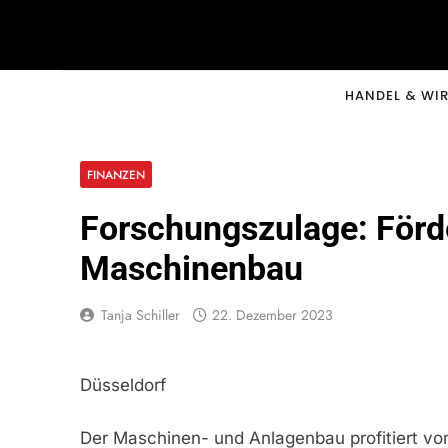
Skip
to
content
CNNM
HANDEL & WI
FINANZEN
Forschungszulage: Förde
Maschinenbau
Tanja Schiller
22. Dezember 2023
Düsseldorf
Der Maschinen- und Anlagenbau profitiert vo