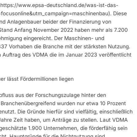
(https://www.epsa-deutschland.de/was-ist-das-
=focusonline&utm_campaign=maschinenbau). Diese
nd Anlagenbauer beider der Finanzierung von
 Stand Anfang November 2022 haben mehr als 7.200
hmigung eingereicht. Der Maschinen- und
337 Vorhaben die Branche mit der stärksten Nutzung.
 Auftrag des VDMA die im Januar 2023 veröffentlicht
r lässt Fördermillionen liegen
labfluss aus der Forschungszulage hinter den
Branchenübergreifend wurden nur etwa 10 Prozent
nutzt. Die Gründe hierfür sind vielfältig, einschließlich
Jahre Zeit haben, um Anträge zu stellen. Laut VDMA
eschätzte 1.900 Unternehmen, die förderfähig sein
ht. Hauptgründe für die Nichtnutzung sind