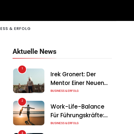
ESS & ERFOLG
Aktuelle News
1
Irek Gronert: Der
Mentor Einer Neuen
Generation Von
BUSINESS & ERFOLG
Unternehmern
2
Work-Life-Balance
Für Führungskräfte:
Illusion Oder Echte
BUSINESS & ERFOLG
Chance?
3