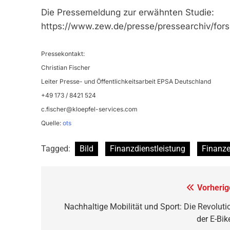
Die Pressemeldung zur erwähnten Studie:
https://www.zew.de/presse/pressearchiv/for
Pressekontakt:
Christian Fischer
Leiter Presse- und Öffentlichkeitsarbeit EPSA Deutschland
+49 173 / 8421 524
c.fischer@kloepfel-services.com
Quelle:
ots
Tagged:
Bild
Finanzdienstleistung
Finanz
Beitragsnavigation
Vorherig
Nachhaltige Mobilität und Sport: Die Revoluti
der E-Bik