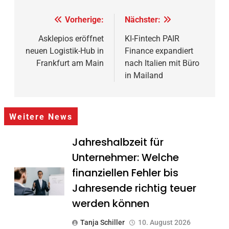
Beitragsnavigation
Vorherige:
Nächster:
Asklepios eröffnet
KI-Fintech PAIR
neuen Logistik-Hub in
Finance expandiert
Frankfurt am Main
nach Italien mit Büro
in Mailand
Weitere News
Jahreshalbzeit für
Unternehmer: Welche
finanziellen Fehler bis
Jahresende richtig teuer
werden können
Tanja Schiller
10. August 2026