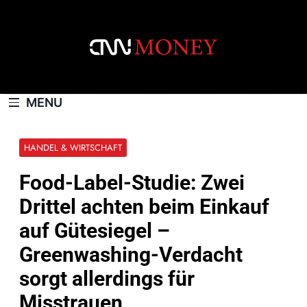
Skip
to
content
CNNMONEY.CH
MENU
HANDEL & WIRTSCHAFT
Food-Label-Studie: Zwei
Drittel achten beim Einkauf
auf Gütesiegel –
Greenwashing-Verdacht
sorgt allerdings für
Misstrauen