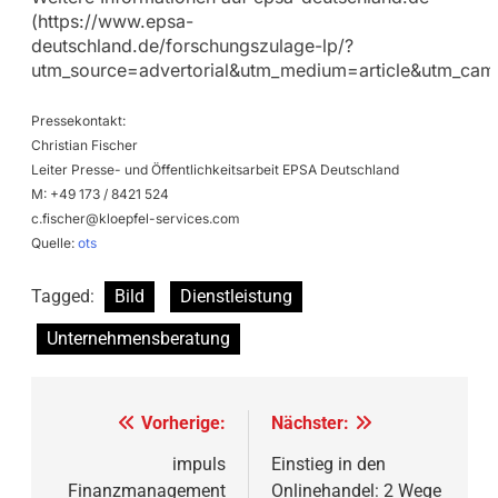
(https://www.epsa-
deutschland.de/forschungszulage-lp/?
utm_source=advertorial&utm_medium=article&utm_cam
Pressekontakt:
Christian Fischer
Leiter Presse- und Öffentlichkeitsarbeit EPSA Deutschland
M: +49 173 / 8421 524
c.fischer@kloepfel-services.com
Quelle:
ots
Tagged:
Bild
Dienstleistung
Unternehmensberatung
Beitragsnavigation
Vorherige:
Nächster:
impuls
Einstieg in den
Finanzmanagement
Onlinehandel: 2 Wege