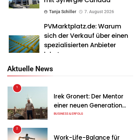
mit Synergie Canada
Tanja Schiller
7. August 2026
PVMarktplatz.de: Warum
sich der Verkauf über einen
spezialisierten Anbieter
lohnt
Tanja Schiller
7. August 2026
Aktuelle News
HS Führungscoaching:
1
Warum ein
Irek Gronert: Der Mentor
Mitarbeitergespräch pro
einer neuen Generation
Jahr nichts verändert – und
von Unternehmern
BUSINESS & ERFOLG
was stattdessen
Verbindlichkeit schafft
2
Work-Life-Balance für
Tanja Schiller
7. August 2026