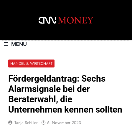
Skip
to
content
CNNMONEY.CH
MENU
HANDEL & WIRTSCHAFT
Fördergeldantrag: Sechs
Alarmsignale bei der
Beraterwahl, die
Unternehmen kennen sollten
Tanja Schiller
6. November 2023