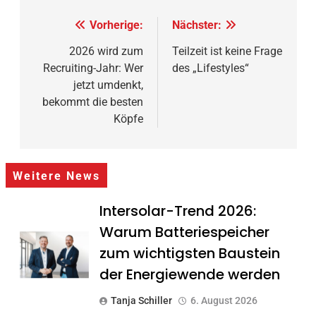
Beitragsnavigation
Vorherige:
Nächster:
2026 wird zum
Teilzeit ist keine Frage
Recruiting-Jahr: Wer
des „Lifestyles“
jetzt umdenkt,
bekommt die besten
Köpfe
Weitere News
Intersolar-Trend 2026:
Warum Batteriespeicher
zum wichtigsten Baustein
der Energiewende werden
Tanja Schiller
6. August 2026