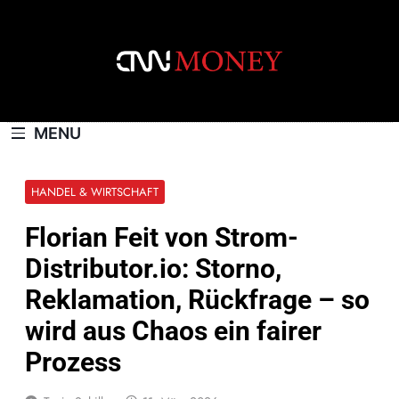
Skip
to
content
CNNMONEY.CH
MENU
HANDEL & WIRTSCHAFT
Florian Feit von Strom-
Distributor.io: Storno,
Reklamation, Rückfrage – so
wird aus Chaos ein fairer
Prozess