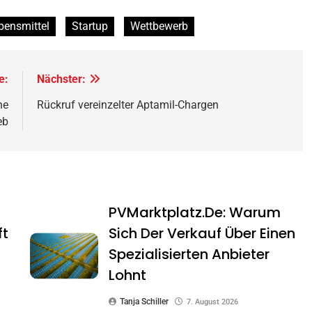
bensmittel
Startup
Wettbewerb
e:
Nächster:
he
Rückruf vereinzelter Aptamil-Chargen
eb
PVMarktplatz.de: Warum
ft
Sich Der Verkauf Über Einen
Spezialisierten Anbieter
Lohnt
Tanja Schiller
7. August 2026