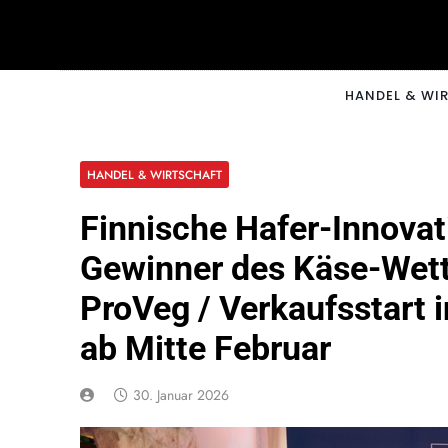
Skip
to
content
CNNM
HANDEL & WI
HANDEL & WIRTSCHAFT
Finnische Hafer-Innovat
Gewinner des Käse-Wett
ProVeg / Verkaufsstart i
ab Mitte Februar
30. Januar 2026