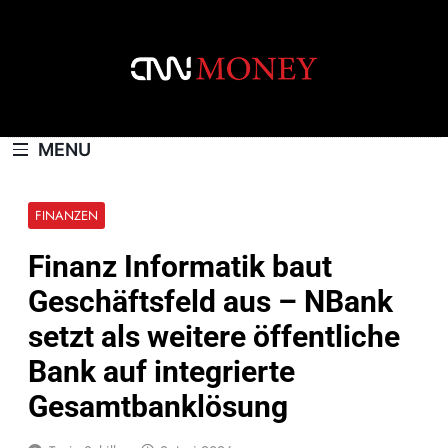
Skip
to
content
CNNMONEY.CH
MENU
FINANZEN
Finanz Informatik baut
Geschäftsfeld aus – NBank
setzt als weitere öffentliche
Bank auf integrierte
Gesamtbanklösung