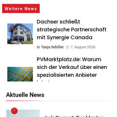
Weitere News
Dachser schließt
strategische Partnerschaft
mit Synergie Canada
Tanja Schiller
7. August 2026
PVMarktplatz.de: Warum
sich der Verkauf über einen
spezialisierten Anbieter
lohnt
Tanja Schiller
7. August 2026
Aktuelle News
HS Führungscoaching:
1
Warum ein