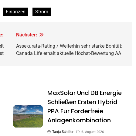
Finanzen
Strom
e:
Nächster:
lt
Assekurata-Rating / Weiterhin sehr starke Bonität:
st
Canada Life erhält aktuelle Höchst-Bewertung AA
MaxSolar Und DB Energie
Schließen Ersten Hybrid-
PPA Für Förderfreie
Anlagenkombination
Tanja Schiller
6. August 2026