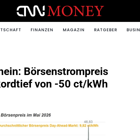
ONEY.CH
RTSCHAFT
FINANZEN
MAGAZIN
RATGEBER
BUSIN
chein: Börsenstrompreis
kordtief von -50 ct/kWh