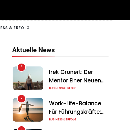
ESS & ERFOLG
Aktuelle News
1
Irek Gronert: Der
Mentor Einer Neuen
Generation Von
BUSINESS & ERFOLG
Unternehmern
2
Work-Life-Balance
Für Führungskräfte:
Illusion Oder Echte
BUSINESS & ERFOLG
Chance?
3