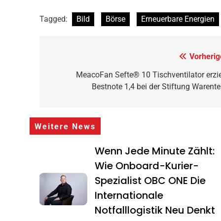
Tagged:
Bild
Börse
Erneuerbare Energien
Beitragsnavigation
Vorherig
MeacoFan Sefte® 10 Tischventilator erzie
Bestnote 1,4 bei der Stiftung Warente
Weitere News
Wenn Jede Minute Zählt:
Wie Onboard-Kurier-
Spezialist OBC ONE Die
Internationale
Notfalllogistik Neu Denkt