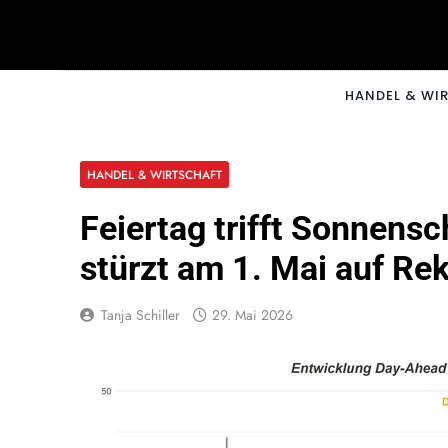
Skip
to
content
CNNM
HANDEL & WI
HANDEL & WIRTSCHAFT
Feiertag trifft Sonnens
stürzt am 1. Mai auf Re
Tanja Schiller
29. Mai 2026