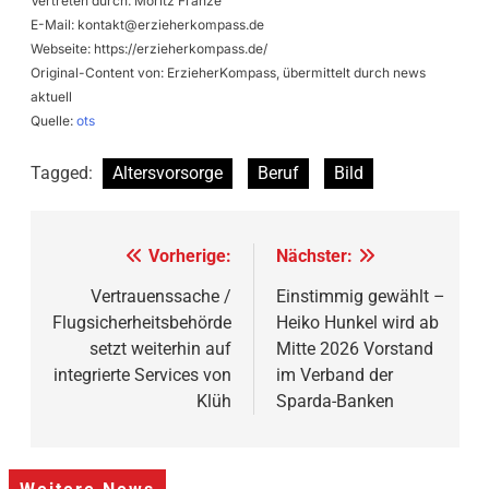
Vertreten durch: Moritz Franze
E-Mail:
kontakt@erzieherkompass.de
Webseite: https://erzieherkompass.de/
Original-Content von: ErzieherKompass, übermittelt durch news
aktuell
Quelle:
ots
Tagged:
Altersvorsorge
Beruf
Bild
Beitragsnavigation
Vorherige:
Nächster:
Vertrauenssache /
Einstimmig gewählt –
Flugsicherheitsbehörde
Heiko Hunkel wird ab
setzt weiterhin auf
Mitte 2026 Vorstand
integrierte Services von
im Verband der
Klüh
Sparda-Banken