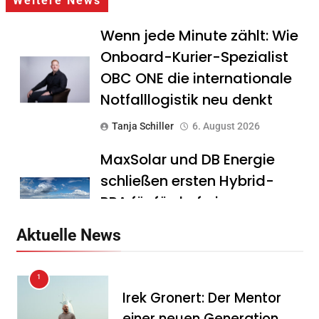
Weitere News
Wenn jede Minute zählt: Wie
Onboard-Kurier-Spezialist
OBC ONE die internationale
Notfalllogistik neu denkt
Tanja Schiller
6. August 2026
MaxSolar und DB Energie
schließen ersten Hybrid-
PPA für förderfreie
Anlagenkombination
Aktuelle News
Tanja Schiller
6. August 2026
1
KSB mit starkem
Irek Gronert: Der Mentor
Geschäftsverlauf im
einer neuen Generation