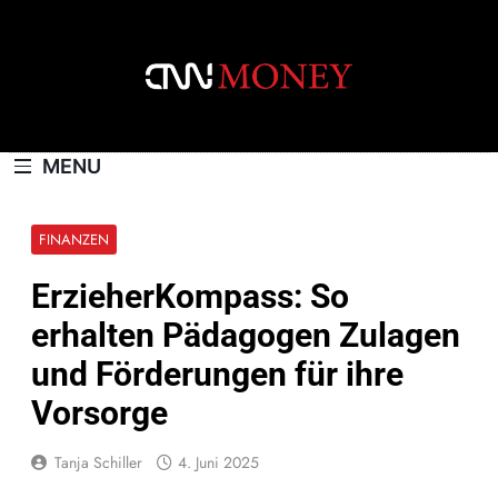
Skip
to
content
CNNMONEY.CH
MENU
FINANZEN
ErzieherKompass: So
erhalten Pädagogen Zulagen
und Förderungen für ihre
Vorsorge
Tanja Schiller
4. Juni 2025