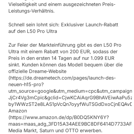
Vielseitigkeit und einem ausgezeichneten Preis-
Leistungs-Verhältnis.
Schnell sein lohnt sich: Exklusiver Launch-Rabatt
auf den L50 Pro Ultra
Zur Feier der Markteinführung gibt es den L50 Pro
Ultra mit einem Rabatt von 200 EUR, sodass der
Preis in den ersten 14 Tagen auf nur 1.099 EUR
sinkt. Kunden können das Modell bequem über die
offizielle Dreame-Website
(https://de.dreametech.com/pages/launch-des-
neuen-h15-pro?
utm_source=google&utm_medium=cpc&utm_campaign
JjCr4Vg3mCpic&gclid=CjwKCAiAqrG9BhAVEiwAaPu5
by1WWzST2e8LAS1pVcQn7oyyfWuTSGdDxoCjnEQAvD_
Amazon
(https://www.amazon.de/dp/B0DQ5KNY6Y?
maas=maas_adg_3FD15A34AEE9BC8DF6414D7733AFA77
Media Markt, Saturn und OTTO erwerben.