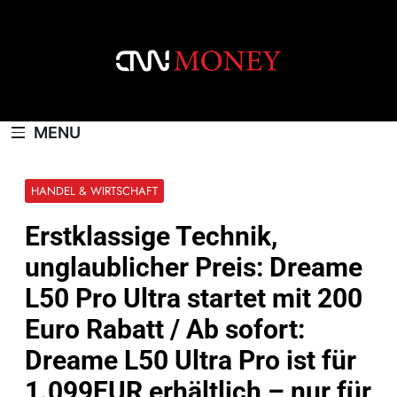
Skip
to
content
CNNMONEY.CH
MENU
HANDEL & WIRTSCHAFT
Erstklassige Technik,
unglaublicher Preis: Dreame
L50 Pro Ultra startet mit 200
Euro Rabatt / Ab sofort:
Dreame L50 Ultra Pro ist für
1.099EUR erhältlich – nur für