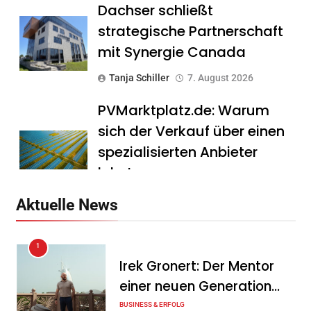
Dachser schließt
strategische Partnerschaft
mit Synergie Canada
Tanja Schiller
7. August 2026
PVMarktplatz.de: Warum
sich der Verkauf über einen
spezialisierten Anbieter
lohnt
Tanja Schiller
7. August 2026
Aktuelle News
HS Führungscoaching:
1
Warum ein
Irek Gronert: Der Mentor
Mitarbeitergespräch pro
einer neuen Generation
Jahr nichts verändert – und
von Unternehmern
BUSINESS & ERFOLG