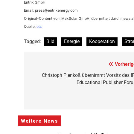
Entrix GmbH
Email:
press@entrixenergy.com
Original-Content von: MaxSolar GmbH, übermittelt durch news ak
Quelle:
ots
Tagged:
Bild
Energie
Kooperation
Str
Beitragsnavigation
Vorherig
Christoph Pienkoß übernimmt Vorsitz des I
Educational Publisher For
Weitere News