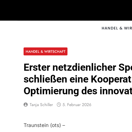
Skip
to
content
CNNM
HANDEL & WI
HANDEL & WIRTSCHAFT
Erster netzdienlicher Sp
schließen eine Koopera
Optimierung des innova
Tanja Schiller
5. Februar 2026
Traunstein (ots) –