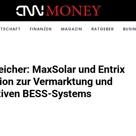
ONEY.CH
RTSCHAFT
FINANZEN
MAGAZIN
RATGEBER
BUSIN
eicher: MaxSolar und Entrix
tion zur Vermarktung und
tiven BESS-Systems