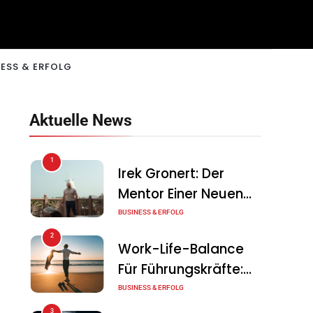
ESS & ERFOLG
Aktuelle News
1
Irek Gronert: Der
Mentor Einer Neuen
Generation Von
BUSINESS & ERFOLG
Unternehmern
2
Work-Life-Balance
Für Führungskräfte:
Illusion Oder Echte
BUSINESS & ERFOLG
Chance?
3