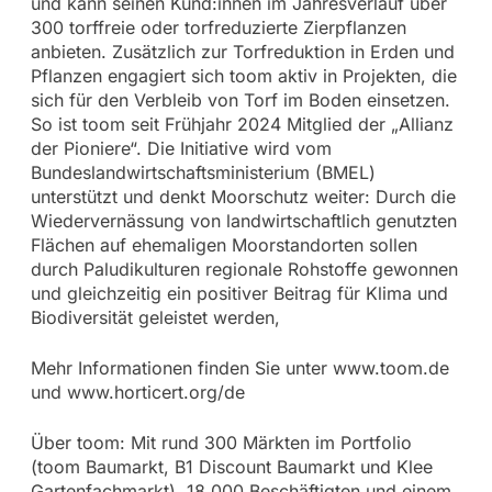
und kann seinen Kund:innen im Jahresverlauf über
300 torffreie oder torfreduzierte Zierpflanzen
anbieten. Zusätzlich zur Torfreduktion in Erden und
Pflanzen engagiert sich toom aktiv in Projekten, die
sich für den Verbleib von Torf im Boden einsetzen.
So ist toom seit Frühjahr 2024 Mitglied der „Allianz
der Pioniere“. Die Initiative wird vom
Bundeslandwirtschaftsministerium (BMEL)
unterstützt und denkt Moorschutz weiter: Durch die
Wiedervernässung von landwirtschaftlich genutzten
Flächen auf ehemaligen Moorstandorten sollen
durch Paludikulturen regionale Rohstoffe gewonnen
und gleichzeitig ein positiver Beitrag für Klima und
Biodiversität geleistet werden,
Mehr Informationen finden Sie unter www.toom.de
und www.horticert.org/de
Über toom: Mit rund 300 Märkten im Portfolio
(toom Baumarkt, B1 Discount Baumarkt und Klee
Gartenfachmarkt), 18.000 Beschäftigten und einem