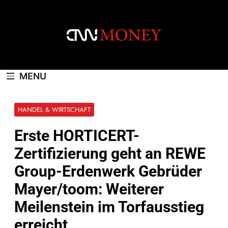
Skip
to
content
CNNMONEY.CH
MENU
HANDEL & WIRTSCHAFT
Erste HORTICERT-
Zertifizierung geht an REWE
Group-Erdenwerk Gebrüder
Mayer/toom: Weiterer
Meilenstein im Torfausstieg
erreicht