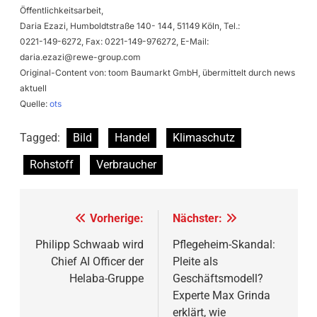
Öffentlichkeitsarbeit,
Daria Ezazi, Humboldtstraße 140- 144, 51149 Köln, Tel.:
0221-149-6272, Fax: 0221-149-976272, E-Mail:
daria.ezazi@rewe-group.com
Original-Content von: toom Baumarkt GmbH, übermittelt durch news
aktuell
Quelle:
ots
Tagged:
Bild
Handel
Klimaschutz
Rohstoff
Verbraucher
Beitragsnavigation
Vorherige:
Nächster:
Philipp Schwaab wird
Pflegeheim-Skandal:
Chief AI Officer der
Pleite als
Helaba-Gruppe
Geschäftsmodell?
Experte Max Grinda
erklärt, wie