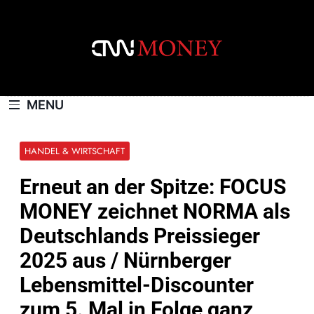
Skip
to
content
CNNMONEY.CH
MENU
HANDEL & WIRTSCHAFT
Erneut an der Spitze: FOCUS
MONEY zeichnet NORMA als
Deutschlands Preissieger
2025 aus / Nürnberger
Lebensmittel-Discounter
zum 5. Mal in Folge ganz