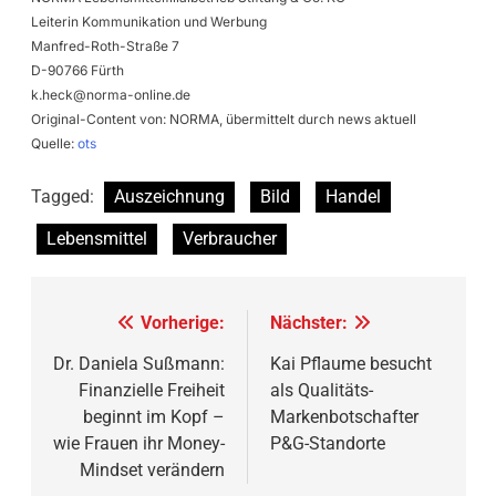
Leiterin Kommunikation und Werbung
Manfred-Roth-Straße 7
D-90766 Fürth
k.heck@norma-online.de
Original-Content von: NORMA, übermittelt durch news aktuell
Quelle:
ots
Tagged:
Auszeichnung
Bild
Handel
Lebensmittel
Verbraucher
Beitragsnavigation
Vorherige:
Nächster:
Dr. Daniela Sußmann:
Kai Pflaume besucht
Finanzielle Freiheit
als Qualitäts-
beginnt im Kopf –
Markenbotschafter
wie Frauen ihr Money-
P&G-Standorte
Mindset verändern