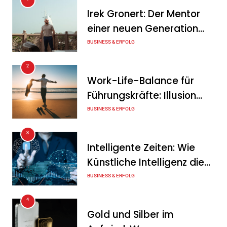
KSB mit starkem
Irek Gronert: Der Mentor
Geschäftsverlauf im
einer neuen Generation
zweiten Quartal
von Unternehmern
BUSINESS & ERFOLG
Tanja Schiller
6. August 2026
2
Intersolar-Trend 2026:
Work-Life-Balance für
Warum Batteriespeicher
Führungskräfte: Illusion
zum wichtigsten Baustein
oder echte Chance?
BUSINESS & ERFOLG
der Energiewende werden
3
Tanja Schiller
6. August 2026
Intelligente Zeiten: Wie
Künstliche Intelligenz die
Geschäftswelt verändert
BUSINESS & ERFOLG
4
Gold und Silber im