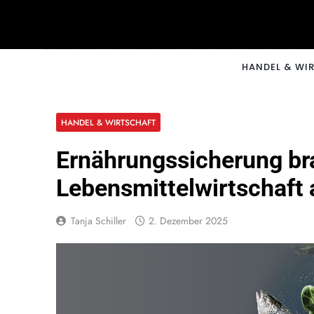
Skip
to
content
CNNM
HANDEL & WI
HANDEL & WIRTSCHAFT
Ernährungssicherung bra
Lebensmittelwirtschaft
Tanja Schiller
2. Dezember 2025