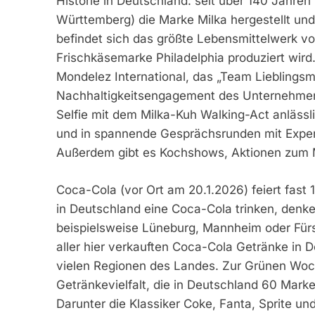
Historie in Deutschland: seit über 140 Jahre
Württemberg) die Marke Milka hergestellt und
befindet sich das größte Lebensmittelwerk vo
Frischkäsemarke Philadelphia produziert wi
Mondelez International, das „Team Lieblingsm
Nachhaltigkeitsengagement des Unternehmen
Selfie mit dem Milka-Kuh Walking-Act anläss
und in spannende Gesprächsrunden mit Exper
Außerdem gibt es Kochshows, Aktionen zum 
Coca-Cola (vor Ort am 20.1.2026) feiert fas
in Deutschland eine Coca-Cola trinken, denke
beispielsweise Lüneburg, Mannheim oder Fürs
aller hier verkauften Coca-Cola Getränke in D
vielen Regionen des Landes. Zur Grünen Woch
Getränkevielfalt, die in Deutschland 60 Mark
Darunter die Klassiker Coke, Fanta, Sprite u