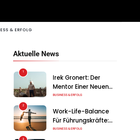
ESS & ERFOLG
Aktuelle News
1
Irek Gronert: Der
Mentor Einer Neuen
Generation Von
BUSINESS & ERFOLG
Unternehmern
2
Work-Life-Balance
Für Führungskräfte:
Illusion Oder Echte
BUSINESS & ERFOLG
Chance?
3