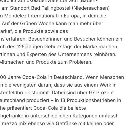
n wird im Schokoladenwerk Lörrach (Baden-
 am Standort Bad Fallingbostel (Niedersachsen)
n Mondelez International in Europa, in dem die
rd. Auf der Grünen Woche kann man mehr über
arke“, die Produkte sowie das
s erfahren. Besucherinnen und Besucher können ein
lich des 125jährigen Geburtstags der Marke machen
tinnen und Experten des Unternehmens reinhören.
Mitmachen und Produkte zum Probieren.
t 100 Jahre Coca-Cola in Deutschland. Wenn Menschen
n die wenigsten daran, dass sie aus einem Werk in
tenfeldbruck stammt. Dabei sind über 97 Prozent
eutschland produziert – in 13 Produktionsbetrieben in
e präsentiert Coca-Cola die beliebte
engetränke in unterschiedlichen Kategorien umfasst.
nd mezzo mix ebenso wie Getränke mit keinen oder