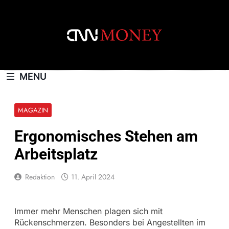
Skip
to
content
CNNMONEY.CH
MENU
MAGAZIN
Ergonomisches Stehen am
Arbeitsplatz
Redaktion
11. April 2024
Immer mehr Menschen plagen sich mit
Rückenschmerzen. Besonders bei Angestellten im