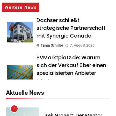
Weitere News
Dachser schließt
strategische Partnerschaft
mit Synergie Canada
Tanja Schiller
7. August 2026
PVMarktplatz.de: Warum
sich der Verkauf über einen
spezialisierten Anbieter
lohnt
Tanja Schiller
7. August 2026
Aktuelle News
HS Führungscoaching:
1
Warum ein
Irek Gronert: Der Mentor