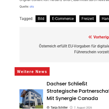
Quelle:
ots
Tagged:
Bild
E-Commerce
Freizeit
Han
Beitragsnavigation
Vorherig
Österreich erfüllt EU-Vorgaben für digital
Führerschein vorzeit
Weitere News
Dachser Schließt
Strategische Partnerscha
Mit Synergie Canada
Tanja Schiller
7. August 2026