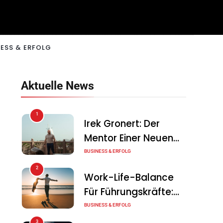
ESS & ERFOLG
Aktuelle News
1
Irek Gronert: Der
Mentor Einer Neuen
Generation Von
BUSINESS & ERFOLG
Unternehmern
2
Work-Life-Balance
Für Führungskräfte:
Illusion Oder Echte
BUSINESS & ERFOLG
Chance?
3