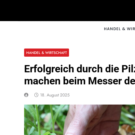
Skip
to
content
CNNM
HANDEL & WI
HANDEL & WIRTSCHAFT
Erfolgreich durch die Pi
machen beim Messer de
18. August 2025