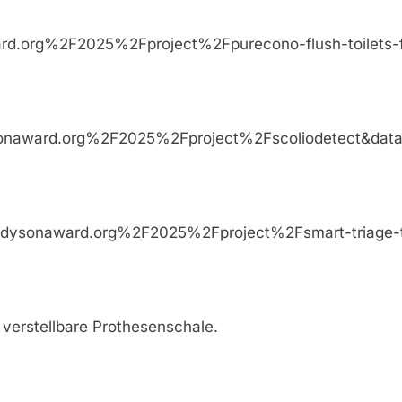
dysonaward.org%2F2025%2Fproject%2Fpurecono-flu
.jamesdysonaward.org%2F2025%2Fproject%2Fscolio
Fwww.jamesdysonaward.org%2F2025%2Fproject%2Fsma
 verstellbare Prothesenschale.