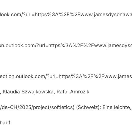
ction.outlook.com/?url=https%3A%2F%2Fwww.james
.protection.outlook.com/?url=https%3A%2F%2Fwww
n
inks.protection.outlook.com/?url=https%3A%2F%2
z, Klaudia Szwajkowska, Rafal Amrozik
de-CH/2025/project/softletics) (Schweiz): Eine leichte,
ühauf