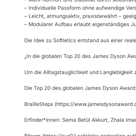
– Individuelle Passform ohne aufwendige Ve
– Leicht, atmungsaktiv, praxisbewährt – geeig
– Modularer Aufbau erlaubt eigenständiges 
Die Idee zu Softletics entstand aus einer re
„In die globalen Top 20 des James Dyson Awar
Um die Alltagstauglichkeit und Langlebigkeit 
Die Top 20 des globalen James Dyson Award
BrailleSteps (https://www.jamesdysonaward.org
Erfinder*innen: Sema Betül Akkurt, Zhala I
Blloom (https://eur02.safelinks.prote