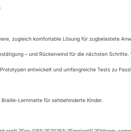
n
 sichere, zugleich komfortable Lösung für zugbelastete 
tigung – und Rückenwind für die nächsten Schritte. Uns
e Prototypen entwickelt und umfangreiche Tests zu Passf
 Braille-Lernmatte für sehbehinderte Kinder.
ysonaward.org%2Fen-GB%2F2025%2Fproject%2Fblloo