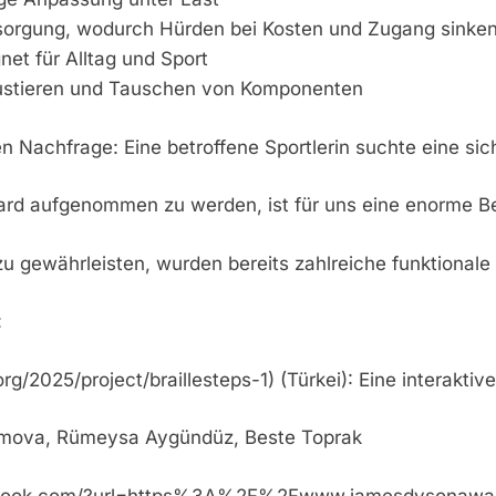
rsorgung, wodurch Hürden bei Kosten und Zugang sinke
net für Alltag und Sport
Justieren und Tauschen von Komponenten
alen Nachfrage: Eine betroffene Sportlerin suchte eine
d aufgenommen zu werden, ist für uns eine enorme Bestä
zu gewährleisten, wurden bereits zahlreiche funktional
:
/2025/project/braillesteps-1) (Türkei): Eine interaktive
mamova, Rümeysa Aygündüz, Beste Toprak
ction.outlook.com/?url=https%3A%2F%2Fwww.jamesd