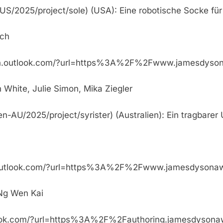
S/2025/project/sole) (USA): Eine robotische Socke fü
sch
otection.outlook.com/?url=https%3A%2F%2Fwww.ja
 White, Julie Simon, Mika Ziegler
AU/2025/project/syrister) (Australien): Ein tragbarer U
ction.outlook.com/?url=https%3A%2F%2Fwww.jame
 Ng Wen Kai
ion.outlook.com/?url=https%3A%2F%2Fauthoring.ja