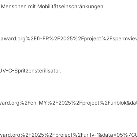
r Menschen mit Mobilitätseinschränkungen.
mesdysonaward.org%2Ffr-FR%2F2025%2Fproject%2Fs
V-C-Spritzensterilisator.
sdysonaward.org%2Fen-MY%2F2025%2Fproject%2Fun
mesdysonaward.org%2F2025%2Fproject%2Furify-1&da