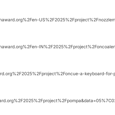
jamesdysonaward.org%2Fen-US%2F2025%2Fproject%2
esdysonaward.org%2Fen-IN%2F2025%2Fproject%2Fon
ysonaward.org%2F2025%2Fproject%2Foncue-a-keybo
ysonaward.org%2F2025%2Fproject%2Fpompa&data=05