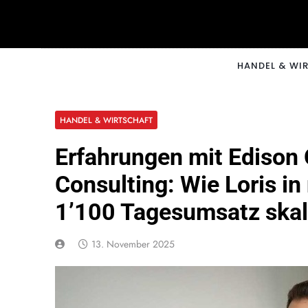
Skip
to
content
CNNM
HANDEL & WI
HANDEL & WIRTSCHAFT
Erfahrungen mit Edison
Consulting: Wie Loris i
1’100 Tagesumsatz skal
13. November 2025