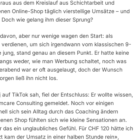
 raus aus dem Kreislauf aus Schichtarbeit und
enen Online-Shop täglich vierstellige Umsätze – und
 Doch wie gelang ihm dieser Sprung?
davon, aber nur wenige wagen den Start: als
hr verdienen, um sich irgendwann vom klassischen 9-
e jung, stand genau an diesem Punkt. Er hatte keine
fangs weder, wie man Werbung schaltet, noch was
erabend war er oft ausgelaugt, doch der Wunsch
rgen ließ ihn nicht los.
 auf TikTok sah, fiel der Entschluss: Er wollte wissen,
comcare Consulting gemeldet. Noch vor einigen
nell sich sein Alltag durch das Coaching ändern
enen Shop fühlten sich wie kleine Sensationen an.
 das ein unglaubliches Gefühl. Für CHF 120 hätte ich
zt kam der Umsatz in einer halben Stunde rein»,