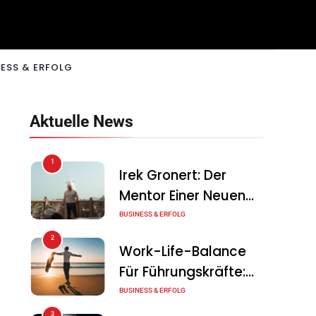
ESS & ERFOLG
Aktuelle News
1
Irek Gronert: Der
Mentor Einer Neuen
Generation Von
BUSINESS & ERFOLG
Unternehmern
2
Work-Life-Balance
Für Führungskräfte:
Illusion Oder Echte
BUSINESS & ERFOLG
Chance?
3