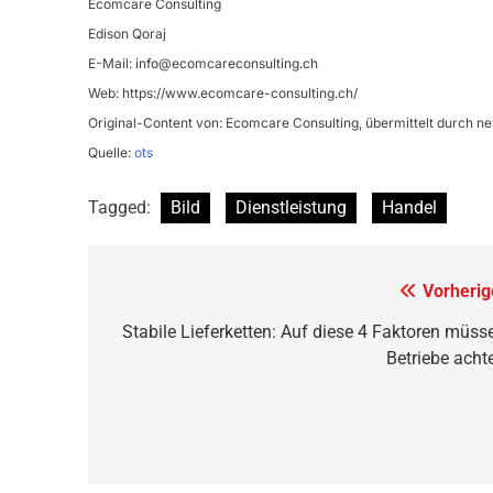
Ecomcare Consulting
Edison Qoraj
E-Mail:
info@ecomcareconsulting.ch
Web: https://www.ecomcare-consulting.ch/
Original-Content von: Ecomcare Consulting, übermittelt durch ne
Quelle:
ots
Tagged:
Bild
Dienstleistung
Handel
Beitragsnavigation
Vorherig
Stabile Lieferketten: Auf diese 4 Faktoren müss
Betriebe acht