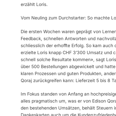
erzählt Loris.
Vom Neuling zum Durchstarter: So machte Lor
Die ersten Wochen waren geprägt von Lernen
Feedback, schnellen Antworten und nachvollz
schliesslich der erhoffte Erfolg. So kam auch
erzielte Loris knapp CHF 3’300 Umsatz und c
schnell solche Resultate kommen», sagt Loris.
über 500 Bestellungen abgewickelt und hatte n
klaren Prozessen und guten Produkten, anderer
Qoraj zurückgreifen kann: Lieferzeit 5 bis 8 T
Im Fokus standen von Anfang an hochpreisige 
alles pragmatisch um, was er von Edison Qoraj
den bestehenden Umsätzen, behält Steuern im
Dankeskarten auch um die Kundenzufriedenheit