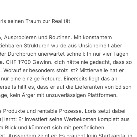
is seinen Traum zur Realität
, Ausprobieren und Routinen. Mit konstantem
iehbaren Strukturen wurde aus Unsicherheit aber
 der Durchbruch unerwartet schnell: In nur vier Tagen
a. CHF 1’700 Gewinn. «Ich hätte nie gedacht, dass so
 Worauf er besonders stolz ist? Mittlerweile hat er
ur eine einzige Retoure. Einerseits liegt das an
seits hilft es, dass er auf die Lieferanten von Edison
age, kein Ärger mit unzuverlässigen Plattformen.
Produkte und rentable Prozesse. Loris setzt dabei
 lernt: Er investiert seine Werbekosten komplett aus
 Blick und kümmert sich mit persönlichen
. Ausserdem zeigt er: Es braucht kein Startkapital in