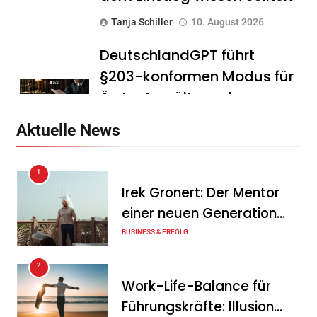
Tanja Schiller
10. August 2026
DeutschlandGPT führt
§203-konformen Modus für
Ärzte, Anwälte und
Steuerberater ein
Aktuelle News
Tanja Schiller
10. August 2026
1
Herausragende
Irek Gronert: Der Mentor
Finanzbildung 2026: Diese
einer neuen Generation
Banken überzeugen im Test
von Unternehmern
BUSINESS & ERFOLG
Tanja Schiller
10. August 2026
2
Dachser schließt
Work-Life-Balance für
strategische Partnerschaft
Führungskräfte: Illusion