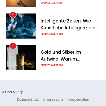
mit Synergie Canada
oder echte Chance?
BUSINESS & ERFOLG
Tanja Schiller
7. August 2026
3
Intelligente Zeiten: Wie
Künstliche Intelligenz die
Geschäftswelt verändert
BUSINESS & ERFOLG
4
Gold und Silber im
Aufwind: Warum
Edelmetalle als sicherer
BUSINESS & ERFOLG
Hafen zurück sind
5
Erfolgreich verhandeln:
Techniken, die jeder
© CNN Money
Unternehmer kennen sollte
BUSINESS & ERFOLG
Datenschutz
Impressum
Kooperation