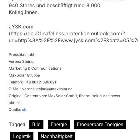
940 Stores und beschäftigt rund 8.000
Kolleg:innen.
JYSK.com
(https://deu01.safelinks.protection.outlook.com/?
url=http%3A%2F%2Fwww.jysk.com%2F&data=05%7C
Pressekontakt:
Verena Steindl
Marketing & Communications
MaxSolar Gruppe
Telefon: +49 861 21396 621
E-Mail:
verena.steindl@maxsolar.de
Original-Content von: MaxSolar GmbH, übermittelt durch news
aktuell
Quelle:
ots
Tagged:
Bild
Energie
Erneuerbare Energien
Logistik
Nachhaltigkeit