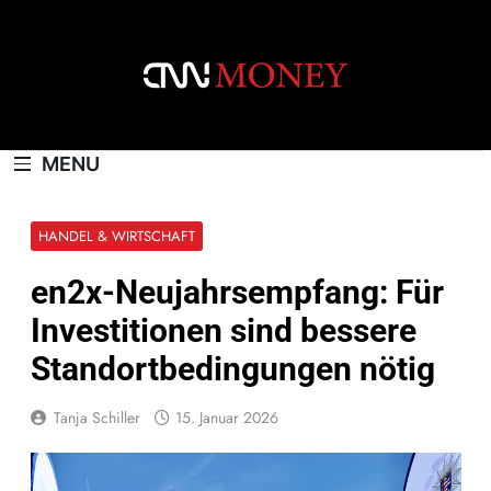
Skip
to
content
CNNMONEY.CH
MENU
HANDEL & WIRTSCHAFT
en2x-Neujahrsempfang: Für
Investitionen sind bessere
Standortbedingungen nötig
Tanja Schiller
15. Januar 2026