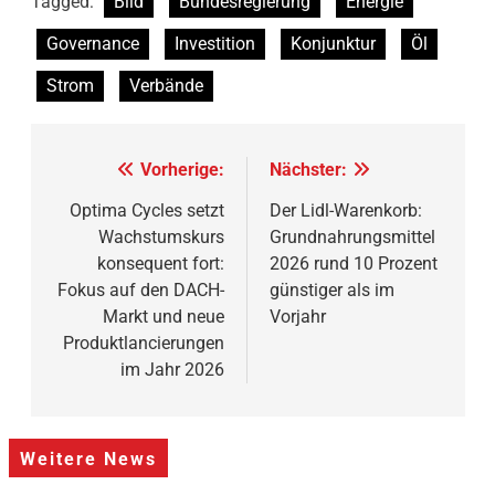
Tagged:
Bild
Bundesregierung
Energie
Governance
Investition
Konjunktur
Öl
Strom
Verbände
Beitragsnavigation
Vorherige:
Nächster:
Optima Cycles setzt
Der Lidl-Warenkorb:
Wachstumskurs
Grundnahrungsmittel
konsequent fort:
2026 rund 10 Prozent
Fokus auf den DACH-
günstiger als im
Markt und neue
Vorjahr
Produktlancierungen
im Jahr 2026
Weitere News