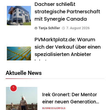
Dachser schließt
strategische Partnerschaft
mit Synergie Canada
Tanja Schiller
7. August 2026
PVMarktplatz.de: Warum
sich der Verkauf über einen
spezialisierten Anbieter
lohnt
Tanja Schiller
7. August 2026
Aktuelle News
HS Führungscoaching:
1
Warum ein
Irek Gronert: Der Mentor
Mitarbeitergespräch pro
einer neuen Generation
Jahr nichts verändert – und
von Unternehmern
BUSINESS & ERFOLG