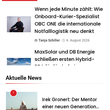
Wenn jede Minute zählt: Wie
Onboard-Kurier-Spezialist
OBC ONE die internationale
Notfalllogistik neu denkt
Tanja Schiller
6. August 2026
MaxSolar und DB Energie
schließen ersten Hybrid-
PPA für förderfreie
Anlagenkombination
Aktuelle News
Tanja Schiller
6. August 2026
1
KSB mit starkem
Irek Gronert: Der Mentor
Geschäftsverlauf im
einer neuen Generation
zweiten Quartal