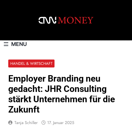
Skip
to
content
CNNMONEY.CH
MENU
HANDEL & WIRTSCHAFT
Employer Branding neu
gedacht: JHR Consulting
stärkt Unternehmen für die
Zukunft
Tanja Schiller
17. Januar 2025