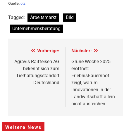
Quelle:
ots
Tagged:
Arbeitsmarkt
Bild
Unternehmensberatung
Beitragsnavigation
Vorherige:
Nächster:
Agravis Raiffeisen AG
Grüne Woche 2025
bekennt sich zum
eröffnet:
Tierhaltungsstandort
ErlebnisBauernhof
Deutschland
zeigt, warum
Innovationen in der
Landwirtschaft allein
nicht ausreichen
Weitere News