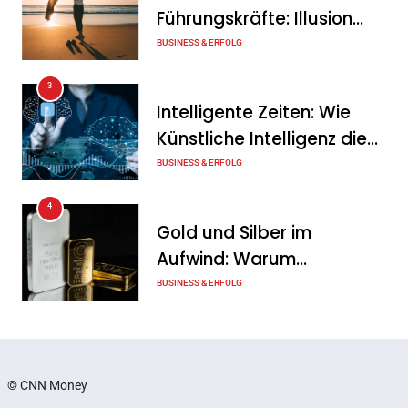
Führungskräfte: Illusion
Wenn jede Minute zählt: Wie
oder echte Chance?
BUSINESS & ERFOLG
Onboard-Kurier-Spezialist
3
OBC ONE die internationale
Intelligente Zeiten: Wie
Notfalllogistik neu denkt
Künstliche Intelligenz die
Tanja Schiller
6. August 2026
Geschäftswelt verändert
BUSINESS & ERFOLG
4
Gold und Silber im
Aufwind: Warum
Edelmetalle als sicherer
BUSINESS & ERFOLG
Hafen zurück sind
5
Erfolgreich verhandeln:
Techniken, die jeder
© CNN Money
Unternehmer kennen sollte
BUSINESS & ERFOLG