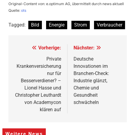
Original-Content von: e.optimum AG, übermittelt durch news aktuell
Quelle:
ots
Tagged:
Bild
Energie
Strom
Verbraucher
Beitragsnavigation
Vorherige:
Nächster:
Private
Deutsche
Krankenversicherung
Innovationen im
nur für
Branchen-Check:
Besserverdiener? –
Industrie glänzt,
Lionel Hasse und
Chemie und
Christopher Leuthardt
Gesundheit
von Academycon
schwächeln
klären auf
Weitere News