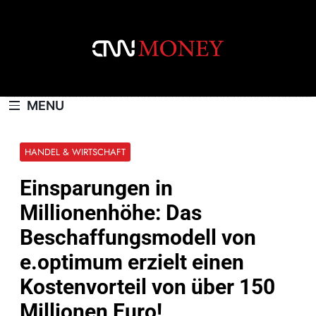
Skip
to
content
CNNMONEY.CH
MENU
HANDEL & WIRTSCHAFT
Einsparungen in
Millionenhöhe: Das
Beschaffungsmodell von
e.optimum erzielt einen
Kostenvorteil von über 150
Millionen Euro!