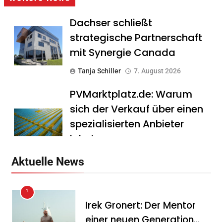
Dachser schließt
strategische Partnerschaft
mit Synergie Canada
Tanja Schiller
7. August 2026
PVMarktplatz.de: Warum
sich der Verkauf über einen
spezialisierten Anbieter
lohnt
Tanja Schiller
7. August 2026
Aktuelle News
HS Führungscoaching:
1
Warum ein
Irek Gronert: Der Mentor
Mitarbeitergespräch pro
einer neuen Generation