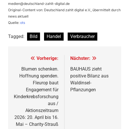
medien@deutschland-zahlt-digital.de
Original-Content von: Deutschland zahlt digital e.V., übermittelt durch
news aktuell
Quelle:
ots
Tagged:
Bild
Handel
Verbraucher
Beitragsnavigation
Vorherige:
Nächster:
Blumen schenken.
BAUHAUS zieht
Hoffnung spenden.
positive Bilanz aus
Fleurop baut
Waldinsel-
Engagement für
Pflanzungen
Kinderkrebsforschung
aus /
Aktionszeitraum
2026: 20. April bis 16.
Mai – Charity-Strauß