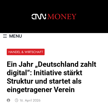
Skip
to
content
CNNMONEY.CH
MENU
HANDEL & WIRTSCHAFT
Ein Jahr „Deutschland zahlt
digital“: Initiative stärkt
Struktur und startet als
eingetragener Verein
16. April 2026