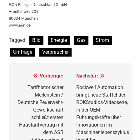
E.ON Energie Deutschland GmbH
Arnulfstraße 203
80634 München
www.eon.de
Tagged:
Bild
Energie
Gas
Strom
Umfrage
Verbraucher
Beitragsnavigation
Vorherige:
Nächster:
Tarifhistorischer
Rockwell Automation
Meilenstein /
bringt neue Staffel der
Deutsche Feuerwehr-
ROKStudios-Videoserie,
Gewerkschaft
in der OEM-
schließt ersten
Führungskräfte über
Haustarifvertrag mit
Innovationen im
dem ASB
Maschinenlebenszyklus
Rettungsdienst
berichten