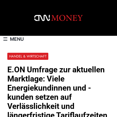
Skip
to
content
CNNMONEY.CH
MENU
HANDEL & WIRTSCHAFT
E.ON Umfrage zur aktuellen
Marktlage: Viele
Energiekundinnen und -
kunden setzen auf
Verlässlichkeit und
längerfristige Tariflaufzeiten