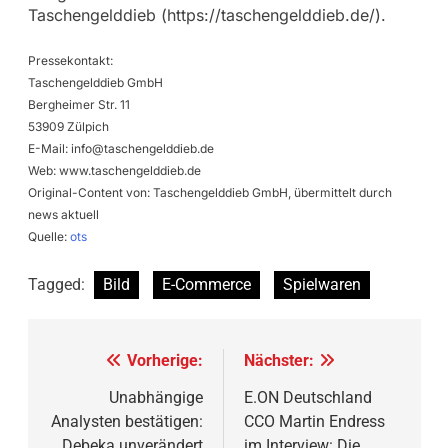
Taschengelddieb (https://taschengelddieb.de/).
Pressekontakt:
Taschengelddieb GmbH
Bergheimer Str. 11
53909 Zülpich
E-Mail:
info@taschengelddieb.de
Web: www.taschengelddieb.de
Original-Content von: Taschengelddieb GmbH, übermittelt durch
news aktuell
Quelle:
ots
Tagged:
Bild
E-Commerce
Spielwaren
Beitragsnavigation
Vorherige:
Nächster:
Unabhängige
E.ON Deutschland
Analysten bestätigen:
CCO Martin Endress
Debeka unverändert
im Interview: Die