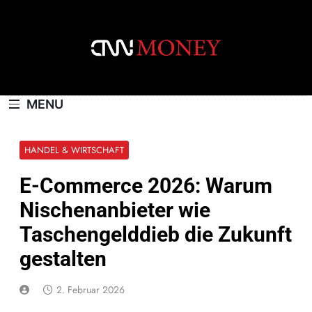
Skip
to
content
CNNMONEY.CH
MENU
HANDEL & WIRTSCHAFT
E-Commerce 2026: Warum
Nischenanbieter wie
Taschengelddieb die Zukunft
gestalten
2. Februar 2026