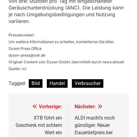
von drei Stunden pro Tag mit eingeschalteter
Geräuschunterdrückung (ANC). Die Leistung kann
je nach Umgebungsbedingungen und Nutzung
variieren.
Pressekontakt:
Um weitere Informationen zu erhalten, kontaktieren Sie bitte:
Dyson Press Office
dyson-press@osk.de
Original-Content von: Dyson GmbH, übermittelt durch news aktuell
Quelle:
ots
Tagged:
Bild
Handel
Verbraucher
Beitragsnavigation
Vorherige:
Nächster:
XTB führt ein
ALDI macht’s noch
Geschenk mit echtem
günstiger: Neuer
Wert ein
Dauertiefpreis bei