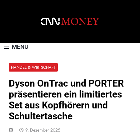
Skip
to
content
CNNMONEY.CH
MENU
HANDEL & WIRTSCHAFT
Dyson OnTrac und PORTER
präsentieren ein limitiertes
Set aus Kopfhörern und
Schultertasche
9. Dezember 2025