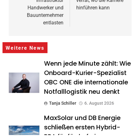
Infrastruktur
verrät, wo die Karriere
Handwerker und
hinführen kann
Bauunternehmer
entlasten
Weitere News
Wenn jede Minute zählt: Wie
Onboard-Kurier-Spezialist
OBC ONE die internationale
Notfalllogistik neu denkt
Tanja Schiller
6. August 2026
MaxSolar und DB Energie
schließen ersten Hybrid-
PPA für förderfreie