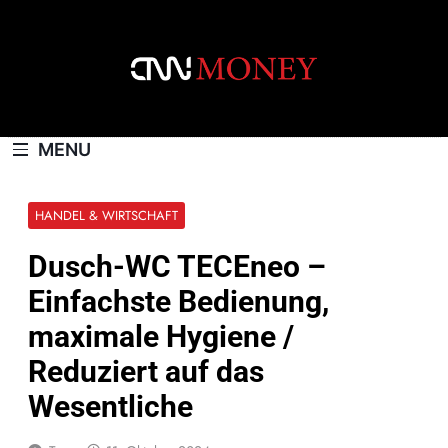
Skip
to
content
CNNMONEY.CH
MENU
HANDEL & WIRTSCHAFT
Dusch-WC TECEneo –
Einfachste Bedienung,
maximale Hygiene /
Reduziert auf das
Wesentliche