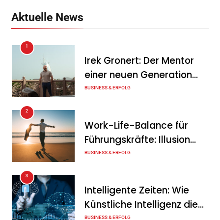
Anlagenkombination
Aktuelle News
Tanja Schiller
6. August 2026
1
KSB mit starkem
Irek Gronert: Der Mentor
Geschäftsverlauf im
einer neuen Generation
zweiten Quartal
von Unternehmern
BUSINESS & ERFOLG
Tanja Schiller
6. August 2026
2
Intersolar-Trend 2026:
Work-Life-Balance für
Warum Batteriespeicher
Führungskräfte: Illusion
zum wichtigsten Baustein
oder echte Chance?
BUSINESS & ERFOLG
der Energiewende werden
3
Tanja Schiller
6. August 2026
Intelligente Zeiten: Wie
Künstliche Intelligenz die
Geschäftswelt verändert
BUSINESS & ERFOLG