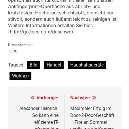
Antifingerprint-Oberfläche aus abrieb- und
kratzfestem Hochdruckschichtstoff, die nicht nur
stilvoll, sondern auch äußerst leicht zu reinigen ist.
Weitere Informationen erhalten Sie hier.
(http://go.tece.com/duschwc)
Pressekontakt:
TECE
Tagged:
Bild
Handel
Haushaltsgeräte
Wohnen
Beitragsnavigation
Vorherige:
Nächster:
Alexander Heinrich:
Maximaler Erfolg im
So kann eine
Door-2-Door-Geschäft
effiziente IT-
– Florian Sommer