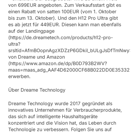
von 699EUR angeboten. Zum Verkaufsstart gibt es
einen Rabatt von satten 100EUR (vom 1. Oktober
bis zum 13. Oktober). Und den H12 Pro Ultra gibt
es ab jetzt für 449EUR. Diesen kann man ebenfalls
auf der Landingpage
(https://de.dreametech.com/products/h12-pro-
ultra?
srsltid=AfmBOopnAgzXDZzP6GDkiI_bULgJsDfTmNwy
von Dreame und Amazon
(https://www.amazon.de/dp/B0D793B2WV?
maas=maas_adg_AAF4D62000CF68B022DD0E3533278D
erwerben.
Über Dreame Technology
Dreame Technology wurde 2017 gegründet als
innovatives Unternehmen für Verbraucherprodukte,
das sich auf intelligente Haushaltsgeräte
konzentriert und die Vision hat, das Leben durch
Technologie zu verbessern. Folgen Sie uns auf