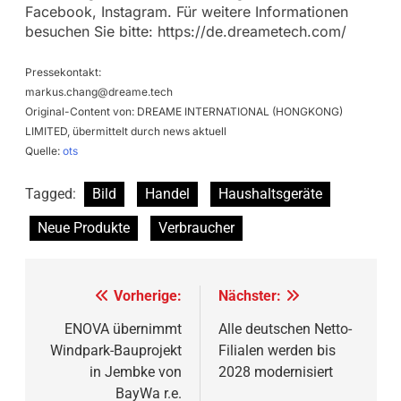
Facebook, Instagram. Für weitere Informationen
besuchen Sie bitte: https://de.dreametech.com/
Pressekontakt:
markus.chang@dreame.tech
Original-Content von: DREAME INTERNATIONAL (HONGKONG)
LIMITED, übermittelt durch news aktuell
Quelle:
ots
Tagged:
Bild
Handel
Haushaltsgeräte
Neue Produkte
Verbraucher
Beitragsnavigation
Vorherige:
Nächster:
ENOVA übernimmt
Alle deutschen Netto-
Windpark-Bauprojekt
Filialen werden bis
in Jembke von
2028 modernisiert
BayWa r.e.