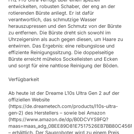
entwickelten, robusten Schaber, der eng an der
rotierenden Bürste anliegt. Er ist dafür
verantwortlich, das schmutzige Wasser
herauszupressen und den Schmutz von der Bürste
zu entfernen. Die Bürste dreht sich sowohl im
Uhrzeigersinn als auch gegen diesen, um Haare zu
entwirren. Das Ergebnis: eine reibungslose und
effiziente Reinigungssitzung. Die doppelseitige
Bürste erreicht mühelos Sockelleisten und Ecken
und sorgt für eine nahtlose Reinigung der Böden.
Verfügbarkeit
Ab heute ist der Dreame L10s Ultra Gen 2 auf der
offiziellen Website
(https://de.dreametech.com/products/l10s-ultra-
gen-2) des Herstellers – sowie bei Amazon
(https://www.amazon.de/dp/B0DCVYS9FQ?
maas=maas_adg_0BEE89D81E7517526EB7BB80C456F54
– erhältlich. Der Saugroboter wird zu einem Preis