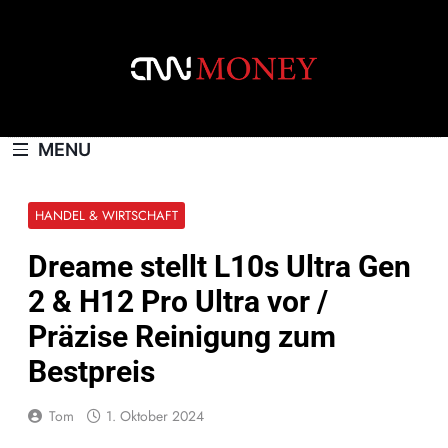
Skip
to
content
CNNMONEY.CH
MENU
HANDEL & WIRTSCHAFT
Dreame stellt L10s Ultra Gen
2 & H12 Pro Ultra vor /
Präzise Reinigung zum
Bestpreis
Tom
1. Oktober 2024