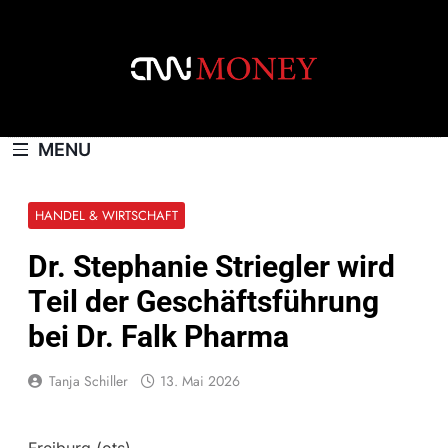
Skip
to
content
CNNMONEY.CH
MENU
HANDEL & WIRTSCHAFT
Dr. Stephanie Striegler wird
Teil der Geschäftsführung
bei Dr. Falk Pharma
Tanja Schiller
13. Mai 2026
Freiburg (ots) –