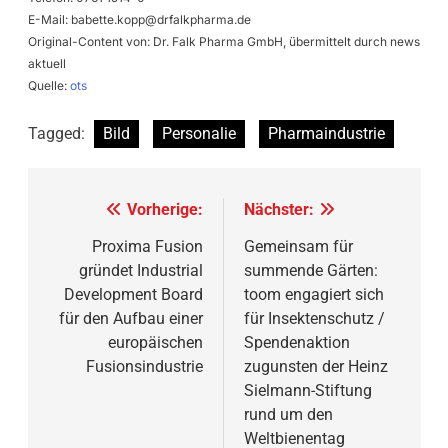
E-Mail:
babette.kopp@drfalkpharma.de
Original-Content von: Dr. Falk Pharma GmbH, übermittelt durch news
aktuell
Quelle:
ots
Tagged:
Bild
Personalie
Pharmaindustrie
Beitragsnavigation
Vorherige:
Nächster:
Proxima Fusion
Gemeinsam für
gründet Industrial
summende Gärten:
Development Board
toom engagiert sich
für den Aufbau einer
für Insektenschutz /
europäischen
Spendenaktion
Fusionsindustrie
zugunsten der Heinz
Sielmann-Stiftung
rund um den
Weltbienentag