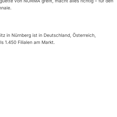
ette von NORMA greift, macht alles richtig – für den
nnaie.
 in Nürnberg ist in Deutschland, Österreich,
s 1.450 Filialen am Markt.