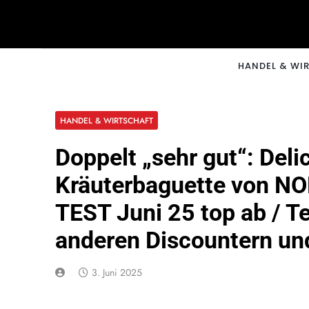
Skip
to
content
CNNM
HANDEL & WI
HANDEL & WIRTSCHAFT
Doppelt „sehr gut“: Deli
Kräuterbaguette von N
TEST Juni 25 top ab / Te
anderen Discountern un
3. Juni 2025