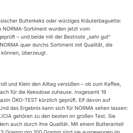
sischer Butterkeks oder würziges Kräuterbaguette:
em NORMA-Sortiment wurden jetzt vom
rüft – und beide mit der Bestnote „sehr gut“
 NORMA quer durchs Sortiment mit Qualität, die
 können, überzeugt.
roß und Klein den Alltag versüßen – ob zum Kaffee,
fach für die Keksdose zuhause. Insgesamt 19
zin ÖKO-TEST kürzlich geprüft. Elf davon auf
 Und das Ergebnis kann sich für NORMA sehen lassen:
ICIA gehören zu den besten im großen Test. Sie
n auch durch ihre Qualität. Mit einem Butteranteil
 23 Gramm pro 100 Gramm sind sie ausgewogen im