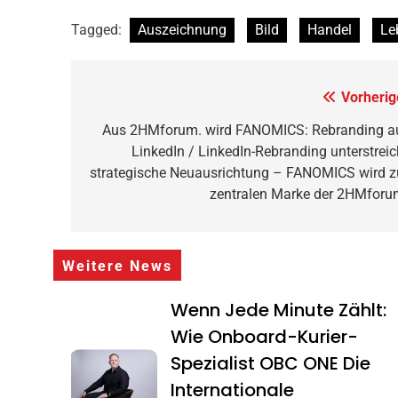
Tagged:
Auszeichnung
Bild
Handel
Le
Beitragsnavigation
Vorherig
Aus 2HMforum. wird FANOMICS: Rebranding a
LinkedIn / LinkedIn-Rebranding unterstreic
strategische Neuausrichtung – FANOMICS wird z
zentralen Marke der 2HMforu
Weitere News
Wenn Jede Minute Zählt:
Wie Onboard-Kurier-
Spezialist OBC ONE Die
Internationale