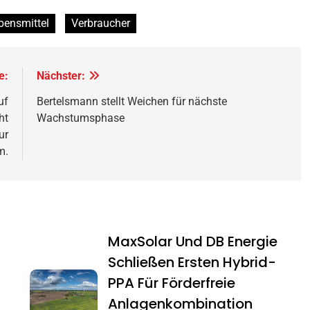
bensmittel
Verbraucher
e:
Nächster:
uf
Bertelsmann stellt Weichen für nächste
ht
Wachstumsphase
ur
m.
MaxSolar Und DB Energie
Schließen Ersten Hybrid-
PPA Für Förderfreie
Anlagenkombination