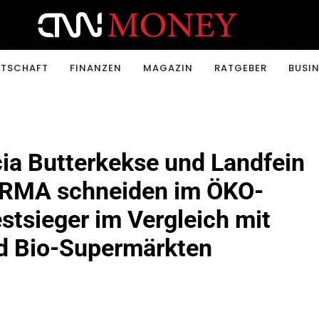
ONEY.CH
RTSCHAFT
FINANZEN
MAGAZIN
RATGEBER
BUSIN
cia Butterkekse und Landfein
ORMA schneiden im ÖKO-
stsieger im Vergleich mit
d Bio-Supermärkten