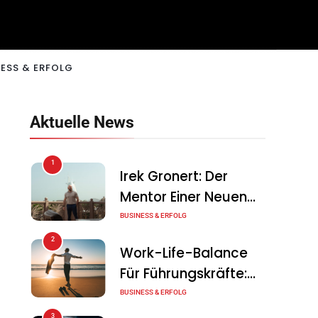
ESS & ERFOLG
Aktuelle News
1
Irek Gronert: Der
Mentor Einer Neuen
Generation Von
BUSINESS & ERFOLG
Unternehmern
2
Work-Life-Balance
Für Führungskräfte:
Illusion Oder Echte
BUSINESS & ERFOLG
Chance?
3