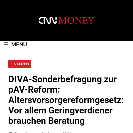
Skip
to
content
CNNMONEY.CH
MENU
FINANZEN
DIVA-Sonderbefragung zur
pAV-Reform:
Altersvorsorgereformgesetz:
Vor allem Geringverdiener
brauchen Beratung