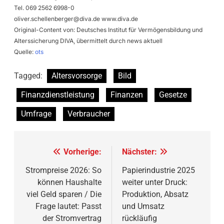
Tel. 069 2562 6998-0
oliver.schellenberger@diva.de
www.diva.de
Original-Content von: Deutsches Institut für Vermögensbildung und
Alterssicherung DIVA, übermittelt durch news aktuell
Quelle:
ots
Tagged:
Altersvorsorge
Bild
Finanzdienstleistung
Finanzen
Gesetze
Umfrage
Verbraucher
Beitragsnavigation
Vorherige:
Nächster:
Strompreise 2026: So
Papierindustrie 2025
können Haushalte
weiter unter Druck:
viel Geld sparen / Die
Produktion, Absatz
Frage lautet: Passt
und Umsatz
der Stromvertrag
rückläufig