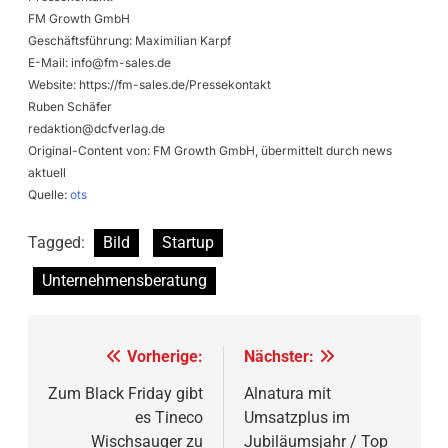
FM Growth GmbH
Geschäftsführung: Maximilian Karpf
E-Mail:
info@fm-sales.de
Website: https://fm-sales.de/Pressekontakt
Ruben Schäfer
redaktion@dcfverlag.de
Original-Content von: FM Growth GmbH, übermittelt durch news
aktuell
Quelle:
ots
Tagged:
Bild
Startup
Unternehmensberatung
Beitragsnavigation
Vorherige:
Nächster:
Zum Black Friday gibt
Alnatura mit
es Tineco
Umsatzplus im
Wischsauger zu
Jubiläumsjahr / Top