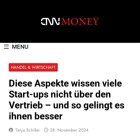
Skip
to
content
CNNMONEY.CH
MENU
HANDEL & WIRTSCHAFT
Diese Aspekte wissen viele
Start-ups nicht über den
Vertrieb – und so gelingt es
ihnen besser
Tanja Schiller
28. November 2024