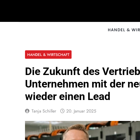
Skip
to
content
CNNM
HANDEL & WI
HANDEL & WIRTSCHAFT
Die Zukunft des Vertrie
Unternehmen mit der neu
wieder einen Lead
Tanja Schiller
20. Januar 2025