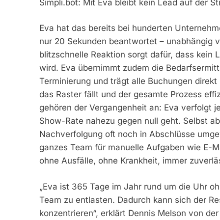
Simpli.bot: Mit Eva bleibt kein Lead auf der S
Eva hat das bereits bei hunderten Unterneh
nur 20 Sekunden beantwortet – unabhängig v
blitzschnelle Reaktion sorgt dafür, dass kein
wird. Eva übernimmt zudem die Bedarfsermittl
Terminierung und trägt alle Buchungen direkt
das Raster fällt und der gesamte Prozess effi
gehören der Vergangenheit an: Eva verfolgt j
Show-Rate nahezu gegen null geht. Selbst ab
Nachverfolgung oft noch in Abschlüsse umgew
ganzes Team für manuelle Aufgaben wie E-Ma
ohne Ausfälle, ohne Krankheit, immer zuverläs
„Eva ist 365 Tage im Jahr rund um die Uhr o
Team zu entlasten. Dadurch kann sich der Re
konzentrieren“, erklärt Dennis Melson von de