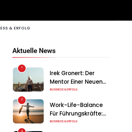
ESS & ERFOLG
Aktuelle News
1
Irek Gronert: Der
Mentor Einer Neuen
Generation Von
BUSINESS & ERFOLG
Unternehmern
2
Work-Life-Balance
Für Führungskräfte:
Illusion Oder Echte
BUSINESS & ERFOLG
Chance?
3