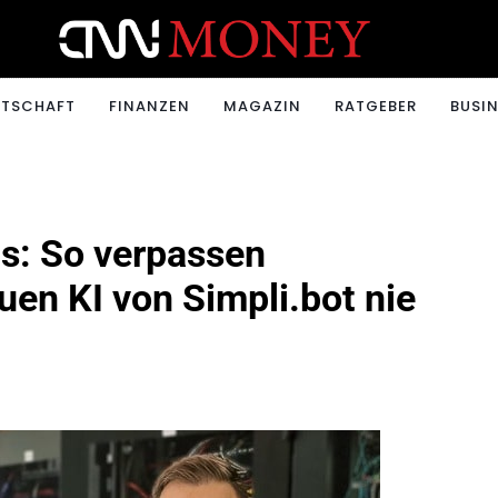
ONEY.CH
RTSCHAFT
FINANZEN
MAGAZIN
RATGEBER
BUSIN
bs: So verpassen
en KI von Simpli.bot nie