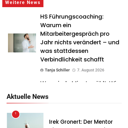
Weitere News
HS Führungscoaching:
Warum ein
Mitarbeitergespräch pro
Jahr nichts verändert – und
was stattdessen
Verbindlichkeit schafft
Tanja Schiller
7. August 2026
Wenn jede Minute zählt: Wie
Onboard-Kurier-Spezialist
Aktuelle News
OBC ONE die internationale
Notfalllogistik neu denkt
1
Tanja Schiller
6. August 2026
Irek Gronert: Der Mentor