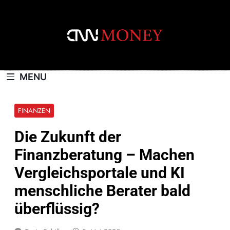
Skip
to
content
CNNMONEY.CH
MENU
FINANZEN
Die Zukunft der
Finanzberatung – Machen
Vergleichsportale und KI
menschliche Berater bald
überflüssig?