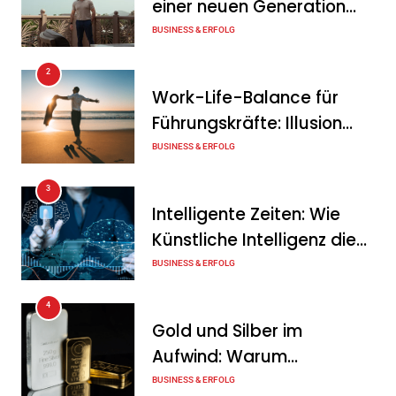
einer neuen Generation
MaxSolar und DB Energie
von Unternehmern
BUSINESS & ERFOLG
schließen ersten Hybrid-
PPA für förderfreie
2
Anlagenkombination
Work-Life-Balance für
Führungskräfte: Illusion
Tanja Schiller
6. August 2026
oder echte Chance?
BUSINESS & ERFOLG
KSB mit starkem
3
Geschäftsverlauf im
Intelligente Zeiten: Wie
zweiten Quartal
Künstliche Intelligenz die
Tanja Schiller
6. August 2026
Geschäftswelt verändert
BUSINESS & ERFOLG
4
Gold und Silber im
Aufwind: Warum
Edelmetalle als sicherer
BUSINESS & ERFOLG