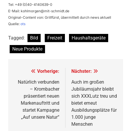
Tel: +49 (0)40-4140639-0
E-Mail:
kohlmorgen@mit-schmidt.de
Original-Content von: Grillfürst, übermittelt durch news aktuell
Quelle:
ots
Tagged:
Bild
Freizeit
Haushaltsgeräte
Neue Produkte
Beitragsnavigation
Vorherige:
Nächster:
Natürlich verbunden
Auch im großen
– Krombacher
Jubiläumsjahr bleibt
präsentiert neuen
sich XXXLutz treu und
Markenauftritt und
bietet erneut
startet Kampagne
Ausbildungsplätze für
„Auf unsere Natur“
1.000 junge
Menschen