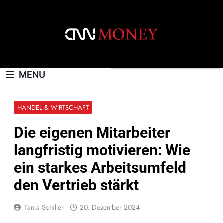
Skip
to
content
CNNMONEY.CH
MENU
HANDEL & WIRTSCHAFT
Die eigenen Mitarbeiter
langfristig motivieren: Wie
ein starkes Arbeitsumfeld
den Vertrieb stärkt
Tanja Schiller
20. Dezember 2024