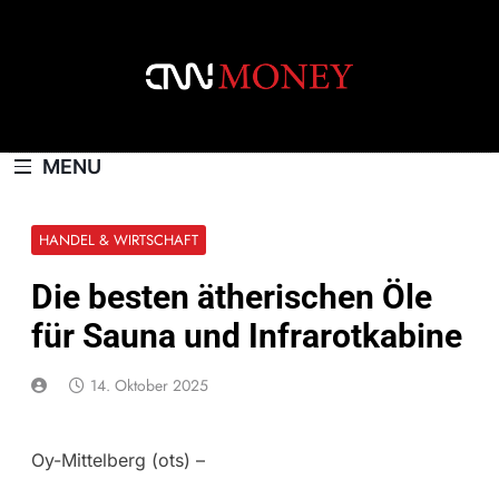
Skip
to
content
CNNMONEY.CH
MENU
HANDEL & WIRTSCHAFT
Die besten ätherischen Öle
für Sauna und Infrarotkabine
14. Oktober 2025
Oy-Mittelberg (ots) –