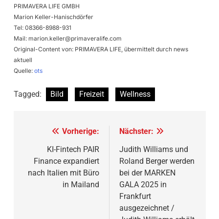
PRIMAVERA LIFE GMBH
Marion Keller-Hanischdörfer
Tel: 08366-8988-931
Mail:
marion.keller@primaveralife.com
Original-Content von: PRIMAVERA LIFE, übermittelt durch news
aktuell
Quelle:
ots
Tagged:
Bild
Freizeit
Wellness
Beitragsnavigation
Vorherige:
Nächster:
KI-Fintech PAIR
Judith Williams und
Finance expandiert
Roland Berger werden
nach Italien mit Büro
bei der MARKEN
in Mailand
GALA 2025 in
Frankfurt
ausgezeichnet /