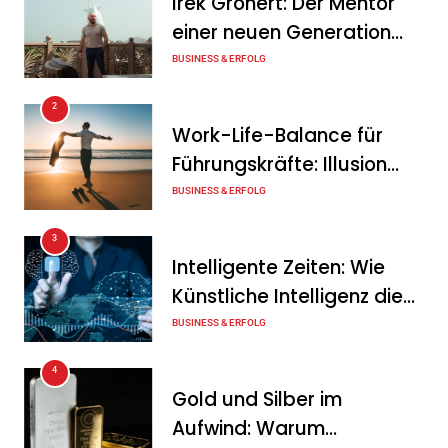
Irek Gronert: Der Mentor
Geschäftsverlauf im
einer neuen Generation
zweiten Quartal
von Unternehmern
BUSINESS & ERFOLG
Tanja Schiller
6. August 2026
2
Intersolar-Trend 2026:
Work-Life-Balance für
Warum Batteriespeicher
Führungskräfte: Illusion
zum wichtigsten Baustein
oder echte Chance?
BUSINESS & ERFOLG
der Energiewende werden
3
Tanja Schiller
6. August 2026
Intelligente Zeiten: Wie
Künstliche Intelligenz die
Geschäftswelt verändert
BUSINESS & ERFOLG
4
Gold und Silber im
Aufwind: Warum