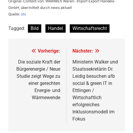
Original-Content von: WARIMEX Waren- Import Export Handels-
GmbH, übermittelt durch news aktuell
Quelle:
ots
Tagged:
Bild
Handel
Wirtschaftsrecht
Beitragsnavigation
Vorherige:
Nächster:
Die soziale Kraft der
Ministerin Walker und
Bürgerenergie / Neue
Staatssekretärin Dr.
Studie zeigt Wege zu
Leidig besuchen afb
einer gerechten
social & green IT in
Energie- und
Ettlingen /
Wärmewende
Wirtschaftlich
erfolgreiches
Inklusionsmodell im
Fokus