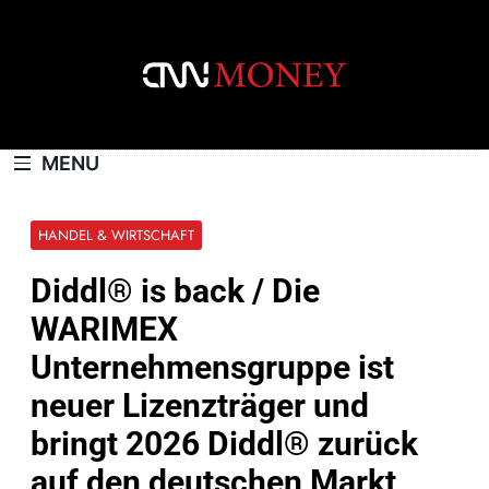
Skip
to
content
CNNMONEY.CH
MENU
HANDEL & WIRTSCHAFT
Diddl® is back / Die
WARIMEX
Unternehmensgruppe ist
neuer Lizenzträger und
bringt 2026 Diddl® zurück
auf den deutschen Markt,