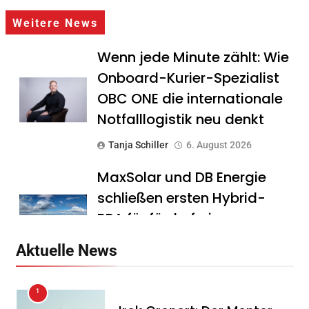
Weitere News
Wenn jede Minute zählt: Wie
Onboard-Kurier-Spezialist
OBC ONE die internationale
Notfalllogistik neu denkt
Tanja Schiller
6. August 2026
MaxSolar und DB Energie
schließen ersten Hybrid-
PPA für förderfreie
Anlagenkombination
Aktuelle News
Tanja Schiller
6. August 2026
1
KSB mit starkem