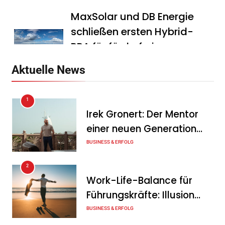
MaxSolar und DB Energie
schließen ersten Hybrid-
PPA für förderfreie
Anlagenkombination
Aktuelle News
Tanja Schiller
6. August 2026
1
KSB mit starkem
Irek Gronert: Der Mentor
Geschäftsverlauf im
einer neuen Generation
zweiten Quartal
von Unternehmern
BUSINESS & ERFOLG
Tanja Schiller
6. August 2026
2
Intersolar-Trend 2026:
Work-Life-Balance für
Warum Batteriespeicher
Führungskräfte: Illusion
zum wichtigsten Baustein
oder echte Chance?
BUSINESS & ERFOLG
der Energiewende werden