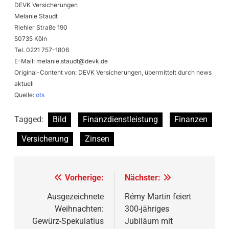
DEVK Versicherungen
Melanie Staudt
Riehler Straße 190
50735 Köln
Tel. 0221 757-1806
E-Mail:
melanie.staudt@devk.de
Original-Content von: DEVK Versicherungen, übermittelt durch news
aktuell
Quelle:
ots
Tagged:
Bild
Finanzdienstleistung
Finanzen
Versicherung
Zinsen
Beitragsnavigation
Vorherige:
Nächster:
Ausgezeichnete
Rémy Martin feiert
Weihnachten:
300-jähriges
Gewürz-Spekulatius
Jubiläum mit