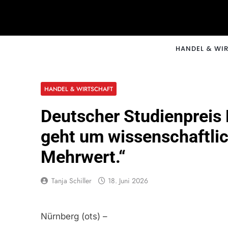
Skip
to
content
CNNM
HANDEL & WI
HANDEL & WIRTSCHAFT
Deutscher Studienpreis
geht um wissenschaftlic
Mehrwert.“
Tanja Schiller
18. Juni 2026
Nürnberg (ots) –