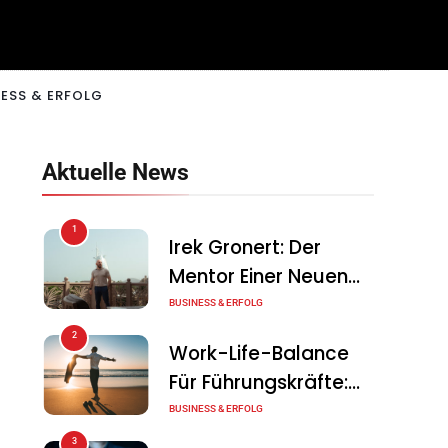
ESS & ERFOLG
Aktuelle News
1
Irek Gronert: Der
Mentor Einer Neuen
Generation Von
BUSINESS & ERFOLG
Unternehmern
2
Work-Life-Balance
Für Führungskräfte:
Illusion Oder Echte
BUSINESS & ERFOLG
Chance?
3