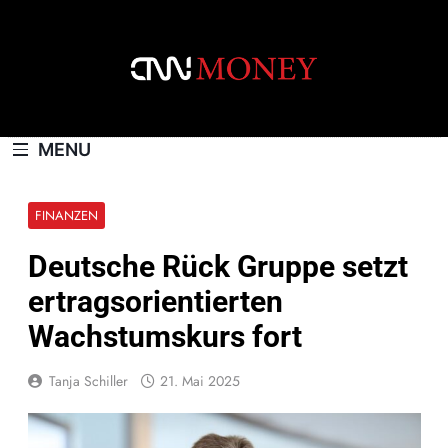
Skip
to
content
CNNMONEY.CH
MENU
FINANZEN
Deutsche Rück Gruppe setzt
ertragsorientierten
Wachstumskurs fort
Tanja Schiller
21. Mai 2025