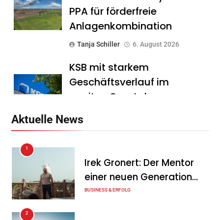
PPA für förderfreie
Anlagenkombination
Tanja Schiller
6. August 2026
KSB mit starkem
Geschäftsverlauf im
zweiten Quartal
Tanja Schiller
6. August 2026
Aktuelle News
Intersolar-Trend 2026:
1
Warum Batteriespeicher
Irek Gronert: Der Mentor
zum wichtigsten Baustein
einer neuen Generation
der Energiewende werden
von Unternehmern
BUSINESS & ERFOLG
Tanja Schiller
6. August 2026
2