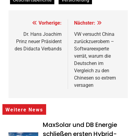
Beitragsnavigation
Vorherige:
Nächster:
Dr. Hans Joachim
VW versucht China
Prinz neuer Präsident
zurückzuerobern –
des Didacta Verbands
Softwareexperte
verrät, warum die
Deutschen im
Vergleich zu den
Chinesen so extrem
versagen
Weitere News
MaxSolar und DB Energie
schließen ersten Hybrid-